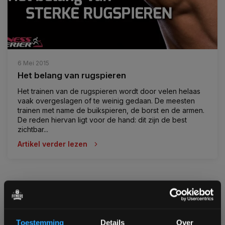
6 Mei 2015
Het belang van rugspieren
Het trainen van de rugspieren wordt door velen helaas
vaak overgeslagen of te weinig gedaan. De meesten
trainen met name de buikspieren, de borst en de armen.
De reden hiervan ligt voor de hand: dit zijn de best
zichtbar...
Artikel verder lezen
Pagina
1
van 1
airbike
assault
bodybuilding
Bowflex
Toestemming
Details
Over
bumperplates
conditie
crossfit