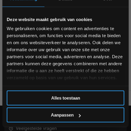
crossfit halterstang
deadlift
halterschijven
Bam! 5% korting op je volgende
Deze website maakt gebruik van cookies
halterstang
HIIT
interval training
plyo box
bestelling
We gebruiken cookies om content en advertenties te
plyobox
power rack
powerlifting
schwinn
personaliseren, om functies voor social media te bieden
sixpack trainen
Schrijf je in voor onze nieuwsbrief om op de hoogte te
sole fitness
spieren
spiergroei
en om ons websiteverkeer te analyseren. Ook delen we
blijven over onze nieuwe producten, deals en meer
informatie over uw gebruik van onze site met onze
sportvloer
interessante info. Ontvang 5% korting op je eerstvolgende
squat
squats
partners voor social media, adverteren en analyse. Deze
aankoop! 😀
partners kunnen deze gegevens combineren met andere
informatie die u aan ze heeft verstrekt of die ze hebben
verzameld op basis van uw gebruik van hun services.
Inschrijven
Alles toestaan
Voor 95% direct uit voorraad geleverd
Professionele kwalitei
*Verzendkosten vallen buiten de korting
Aanpassen
KLANTENSERVICE
Veelgestelde vragen