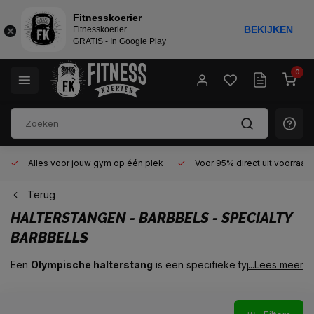
Fitnesskoerier
BEKIJKEN
Fitnesskoerier
GRATIS - In Google Play
0
Alles voor jouw gym op één plek
Voor 95% direct uit voorraad
Terug
HALTERSTANGEN - BARBBELS - SPECIALTY
BARBBELLS
Een
Olympische halterstang
is een specifieke type
...Lees meer
halterstang die wordt gebruikt in het Olympisch gewichtheffen
en powerlifting. Deze stang is ontworpen om zware gewichten
aan te kunnen en voldoet aan de officiële eisen voor