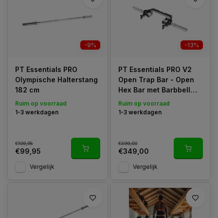
Olympische halterstangen zijn gemaakt van hoogwaardig staal
en kunnen
zeer zware gewichten
dragen. Ze zijn ontworpen
voor intensieve training en competitie, wat betekent dat ze
ook veel kracht kunnen weerstaan zonder te buigen of te
breken.
-9%
-13%
Gebruik in gewichtheffen en powerlifting
:
PT Essentials PRO
PT Essentials PRO V2
Olympische Halterstang
Open Trap Bar - Open
De Olympische halterstang wordt gebruikt in twee disciplines:
182 cm
Hex Bar met Barbbell
Olympisch gewichtheffen
(met lifts zoals de snatch en de
Jack
Ruim op voorraad
Ruim op voorraad
clean and jerk) en
powerlifting
(waarbij de nadruk ligt op de
1-3 werkdagen
1-3 werkdagen
squat, bench press en deadlift).
€109,95
€399,00
€99,95
€349,00
Vergelijk
Vergelijk