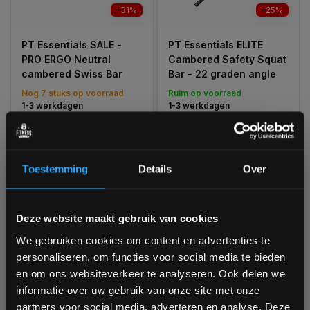
-31%
-25%
PT Essentials SALE -
PT Essentials ELITE
PRO ERGO Neutral
Cambered Safety Squat
cambered Swiss Bar
Bar - 22 graden angle
Nog 7 stuks op voorraad
Ruim op voorraad
1-3 werkdagen
1-3 werkdagen
€349,00
€399,95
€239,95
€299,00
Toestemming
Details
Over
Vergelijk
Vergelijk
Bam! 5% korting op je volgende
Deze website maakt gebruik van cookies
bestelling
We gebruiken cookies om content en advertenties te
personaliseren, om functies voor social media te bieden
Schrijf je in voor onze nieuwsbrief om op de hoogte te
en om ons websiteverkeer te analyseren. Ook delen we
blijven over onze nieuwe producten, deals en meer
informatie over uw gebruik van onze site met onze
-13%
-9%
interessante info. Ontvang 5% korting op je eerstvolgende
partners voor social media, adverteren en analyse. Deze
aankoop! 😀