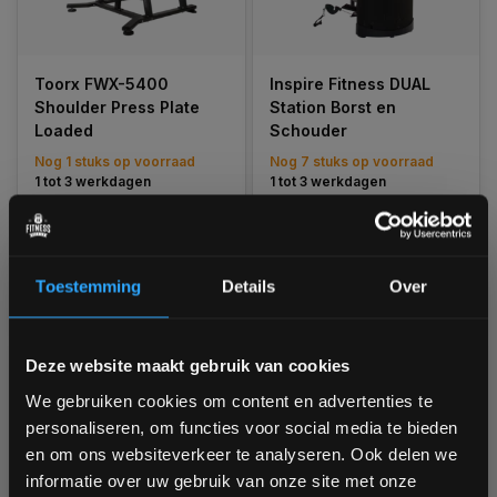
Toorx FWX-5400
Inspire Fitness DUAL
Shoulder Press Plate
Station Borst en
Loaded
Schouder
Nog 1 stuks op voorraad
Nog 7 stuks op voorraad
1 tot 3 werkdagen
1 tot 3 werkdagen
€1.799,00
€3.299,00
Toestemming
Details
Over
Vergelijk
Vergelijk
Bam! 5% korting op je volgende
Deze website maakt gebruik van cookies
bestelling
We gebruiken cookies om content en advertenties te
personaliseren, om functies voor social media te bieden
Schrijf je in voor onze nieuwsbrief om op de hoogte te
en om ons websiteverkeer te analyseren. Ook delen we
blijven over onze nieuwe producten, deals en meer
informatie over uw gebruik van onze site met onze
interessante info. Ontvang 5% korting op je eerstvolgende