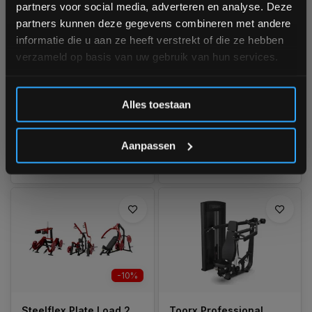
partners voor social media, adverteren en analyse. Deze
aankoop! 😀
partners kunnen deze gegevens combineren met andere
Body-Solid ProClubline
Toorx Professional
informatie die u aan ze heeft verstrekt of die ze hebben
Leverage Shoulder
Lateral Raise PLX 6150
Press
black
verzameld op basis van uw gebruik van hun services.
Nog 2 stuks op voorraad
Niet op voorraad, vraag naar
de levertijd
Levertijd 1–3 werkdagen
Inschrijven
Alles toestaan
€2.999,00
*Verzendkosten vallen buiten de korting
€1.595,00
Vergelijk
Aanpassen
Vergelijk
-10%
Steelflex Plate Load 2
Toorx Professional