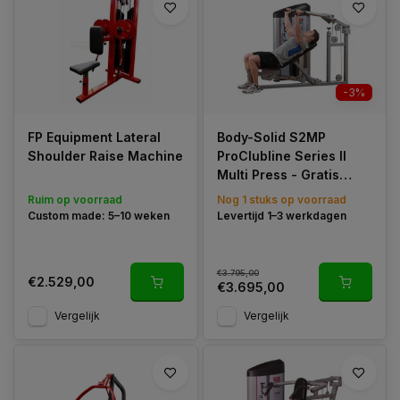
-3%
FP Equipment Lateral
Body-Solid S2MP
Shoulder Raise Machine
ProClubline Series II
Multi Press - Gratis
Montage
Ruim op voorraad
Nog 1 stuks op voorraad
Custom made: 5–10 weken
Levertijd 1–3 werkdagen
€3.795,00
€2.529,00
€3.695,00
Vergelijk
Vergelijk