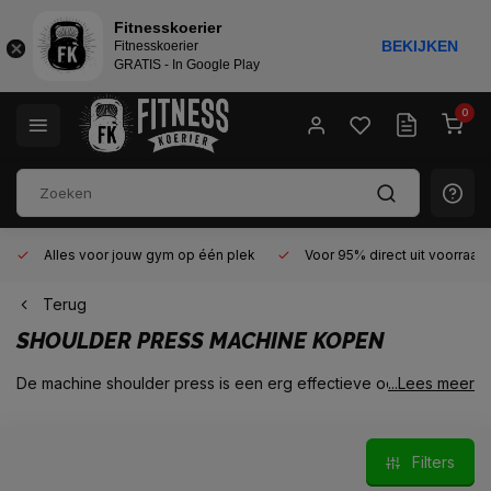
Fitnesskoerier
BEKIJKEN
Fitnesskoerier
GRATIS - In Google Play
0
Alles voor jouw gym op één plek
Voor 95% direct uit voorraad
Terug
SHOULDER PRESS MACHINE KOPEN
De machine shoulder press is een erg effectieve oefening om
...Lees meer
je schouders te ontwikkelen wanneer je begint met
krachttraining of fitness. Vanwege het geisoleerde karakter
van de Shoulder Press machine is het vrij eenvoudig en veilig
Filters
om de spieren en pezen gewend te laten raken aan de
intensiteit van deze schouder oefening.