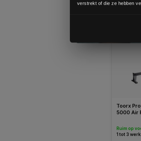
€1.299,00
verstrekt of die ze hebben v
€1.199,00
Vergelij
Toorx Pro
5000 Air 
Ruim op vo
1 tot 3 we