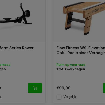
form Series Rower
Flow Fitness W9i Elevation
Oak - Roeitrainer Verhogi
orraad
Ruim op voorraad
agen
1 tot 3 werkdagen
0
€99,00
k
Vergelijk