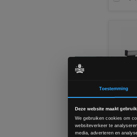
Toestemming
VirtuFit U
Ergometer
Deze website maakt gebruik
Ruim op vo
1 tot 3 we
We gebruiken cookies om cont
websiteverkeer te analyseren
media, adverteren en analys