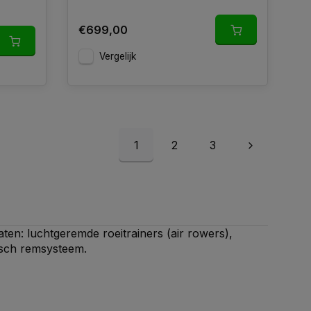
€699,00
Vergelijk
1
2
3
ten: luchtgeremde roeitrainers (air rowers),
isch remsysteem.