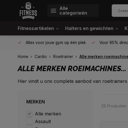
Alle
categorieën
Fitnessartikelen
Halters en gewichten
K
Van homegym tot professionele gym
Alles voor jouw gym
Home
Cardio
Roeitrainer
Alle merken roeimachine
ALLE MERKEN ROEIMACHINES...
Hier vindt u ons complete aanbod van roeitrainers
en roeiers met een magnetisch remsysteem.
...Lees meer
MERKEN
28 Producten
Alle merken
Assault