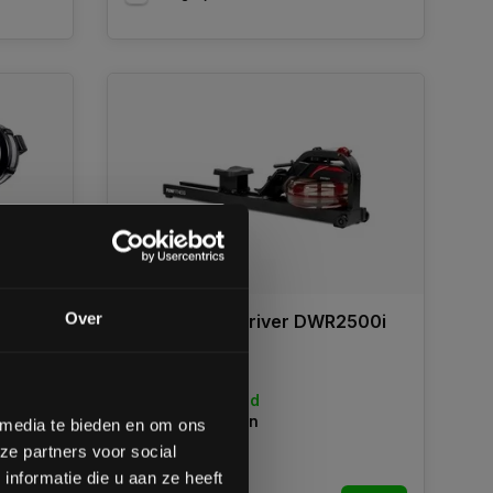
-20%
gende bestelling
Over
Flow Fitness Driver DWR2500i
+ |
Roeitrainer
op de hoogte te blijven
meer interessante info.
Ruim op voorraad
lgende aankoop! 😀
1 tot 3 werkdagen
 media te bieden en om ons
ze partners voor social
Inschrijven
nformatie die u aan ze heeft