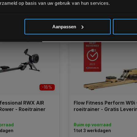
€1.499,00
erzameld op basis van uw gebruik van hun services.
€1.199,00
*Verzendkosten vallen buiten
k
Vergelijk
Aanpassen
-18%
fessional RWX AIR
Flow Fitness Perform W9i
Rower - Roeitrainer
roeitrainer - Gratis Leveri
orraad
Ruim op voorraad
rkdagen
1 tot 3 werkdagen