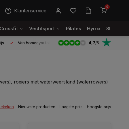
0
Klantenservice
Crossfit
Vechtsport
Pilates
Hyrox
Showroo
4,7
/
5
essionele kwaliteit voor scherpe prijs
Van homegym tot profes
rowers), roeiers met waterweerstand (waterrowers)
bekeken
Nieuwste producten
Laagste prijs
Hoogste prijs