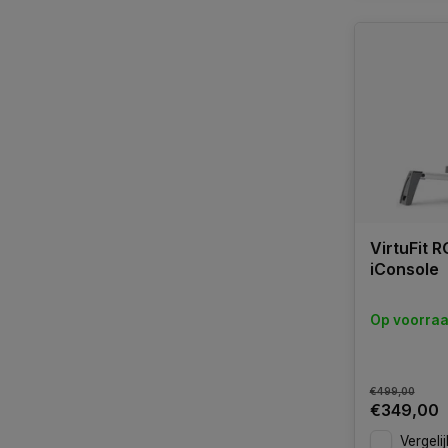
VirtuFit 
iConsole
Op voorra
€499,00
€349,00
Vergelij