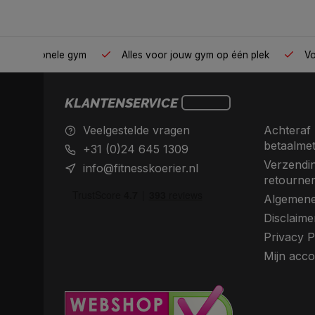
Van homegym tot professionele gym
Alles voor jouw gym op 
KLANTENSERVICE
Veelgestelde vragen
Achteraf 
betaalme
+31 (0)24 645 1309
Verzendin
info@fitnesskoerier.nl
retourne
Algemene
Disclaime
Privacy P
Mijn acco