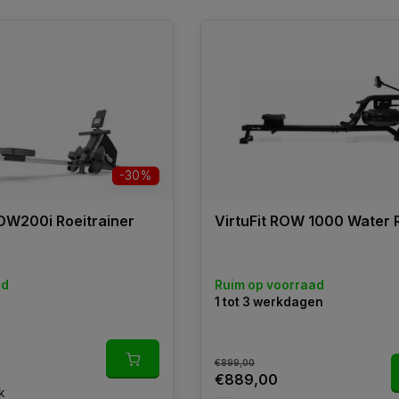
-30%
ROW200i Roeitrainer
VirtuFit ROW 1000 Water
ad
Ruim op voorraad
1 tot 3 werkdagen
€899,00
€889,00
k