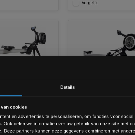
Vergelijk
-8%
Bam! 5% korting op je vol
Details
ltimate PRO 2
VirtuFit Ultimate Pro 2i
 Roeitrainer
Roeitrainer Bluetooth/ANT
Gratis Levering
Schrijf je in voor onze nieuwsbrief om 
 van cookies
over onze nieuwe producten, deals en 
orraad
Ruim op voorraad
Ontvang 5% korting op je eerstvo
rkdagen
1 tot 3 werkdagen
ent en advertenties te personaliseren, om functies voor social
. Ook delen we informatie over uw gebruik van onze site met on
e. Deze partners kunnen deze gegevens combineren met andere i