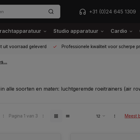
+31 (0)24 645 1309
rachtapparatuur
Studio apparatuur
Cardio
 op één plek
Voor 95% direct uit voorraad geleverd
Prof
s...
 in alle soorten en maten: luchtgeremde roeitrainers (air 
Pagina 1 van 3
Meest 