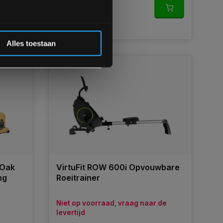
€949,00
 de korting
Vergelijk
Alles toestaan
 Oak
VirtuFit ROW 600i Opvouwbare
ng
Roeitrainer
Niet op voorraad, vraag naar de
levertijd