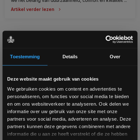
we het belang van duurzaamheid, comfort én kwaliteit ...
Artikel verder lezen
Toestemming
Details
Over
Bam! 5% korting op je volgende
Deze website maakt gebruik van cookies
bestelling
We gebruiken cookies om content en advertenties te
personaliseren, om functies voor social media te bieden
Schrijf je in voor onze nieuwsbrief om op de hoogte te
en om ons websiteverkeer te analyseren. Ook delen we
blijven over onze nieuwe producten, deals en meer
informatie over uw gebruik van onze site met onze
interessante info. Ontvang 5% korting op je eerstvolgende
partners voor social media, adverteren en analyse. Deze
aankoop! 😀
21 Februari 2025
partners kunnen deze gegevens combineren met andere
Hyrox - de nieuwe standaard in functionele
informatie die u aan ze heeft verstrekt of die ze hebben
fitheid