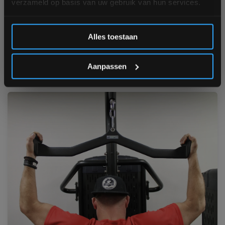
verzameld op basis van uw gebruik van hun services.
Hey sporters en fitnessfreaks! Klaar om je trainingen naar
een hoger niveau te tillen? Laten we het hebben over
Inschrijven
Hyrox, de nieuwste rage in de fitnesswereld die je echt
Alles toestaan
niet wilt missen! Of je nu een doorgewinterde atleet...
*Verzendkosten vallen buiten de korting
Artikel verder lezen
Aanpassen