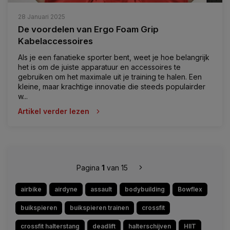
28 Januari 2025
De voordelen van Ergo Foam Grip
Kabelaccessoires
Als je een fanatieke sporter bent, weet je hoe belangrijk
het is om de juiste apparatuur en accessoires te
gebruiken om het maximale uit je training te halen. Een
kleine, maar krachtige innovatie die steeds populairder
w...
Artikel verder lezen
Pagina
1
van 15
airbike
airdyne
assault
bodybuilding
Bowflex
buikspieren
buikspieren trainen
crossfit
crossfit halterstang
deadlift
halterschijven
HIIT