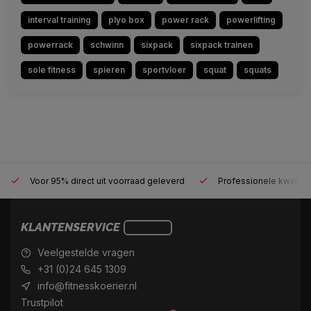
interval training
plyo box
power rack
powerlifting
powerrack
schwinn
sixpack
sixpack trainen
sole fitness
spieren
sportvloer
squat
squats
Voor 95% direct uit voorraad geleverd
Professionele kwalitei
KLANTENSERVICE
Veelgestelde vragen
+31 (0)24 645 1309
info@fitnesskoerier.nl
Trustpilot