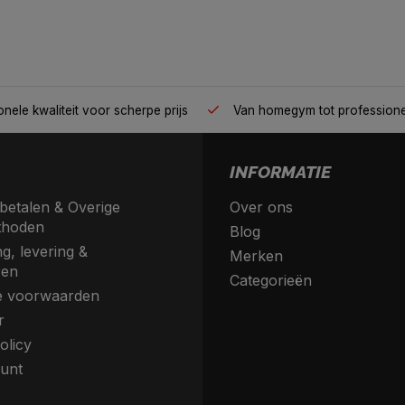
nele kwaliteit voor scherpe prijs
Van homegym tot profession
INFORMATIE
betalen & Overige
Over ons
thoden
Blog
g, levering &
Merken
ren
Categorieën
 voorwaarden
r
olicy
unt