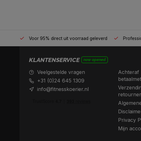
én plek
Voor 95% direct uit voorraad geleverd
Professio
KLANTENSERVICE
now opened
Veelgestelde vragen
Achteraf 
betaalme
+31 (0)24 645 1309
Verzendin
info@fitnesskoerier.nl
retourne
Algemene
Disclaime
Privacy P
Mijn acco