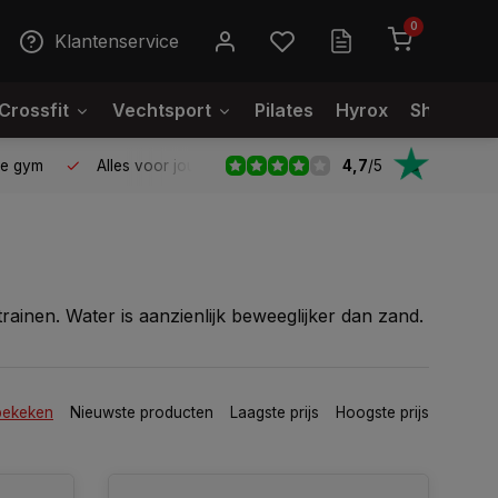
0
Klantenservice
Crossfit
Vechtsport
Pilates
Hyrox
Showroo
4,7
/
5
le gym
Alles voor jouw gym op één plek
Voor 95% direct
trainen. Water is aanzienlijk beweeglijker dan zand.
 Immers, als er minder water in zit, kan dit
e gehele romp sterker wordt, omdat je met name met
bekeken
Nieuwste producten
Laagste prijs
Hoogste prijs