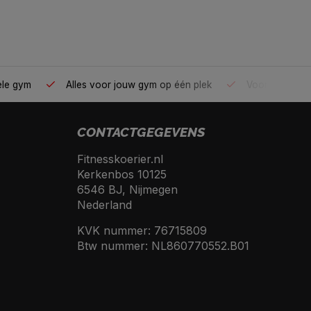
ele gym
Alles voor jouw gym op één plek
Voor 95% direc
CONTACTGEGEVENS
Fitnesskoerier.nl
Kerkenbos 10125
6546 BJ, Nijmegen
Nederland
KVK nummer: 76715809
Btw nummer: NL860770552.B01