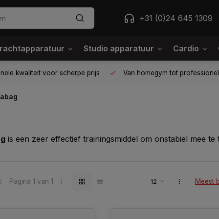
+31 (0)24 645 1309
rachtapparatuur
Studio apparatuur
Cardio
ele kwaliteit voor scherpe prijs
Van homegym tot professione
abag
ag
is een zeer effectief trainingsmiddel om onstabiel mee te 
an het trainen met een relatief stabiele
sandbag
.
or het gewicht aan water waarmee de aqua bag wordt gevuld.
or extra instabiliteit zorgt. Juist dit zorgt ervoor dat d
Pagina 1 van 1
Meest 