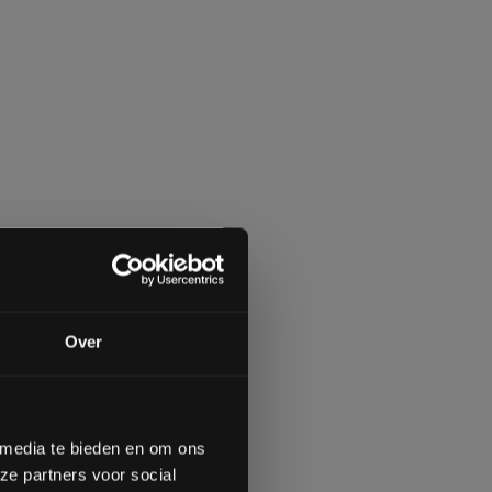
gende bestelling
Over
op de hoogte te blijven
meer interessante info.
lgende aankoop! 😀
 media te bieden en om ons
ze partners voor social