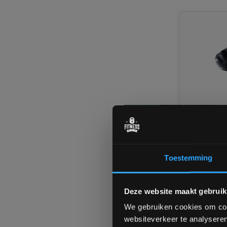
Lifemaxx
Aquabag
Toestemming
Ruim op vo
1-3 werkd
Deze website maakt gebruik
We gebruiken cookies om cont
€76,99
€73,10
websiteverkeer te analyseren