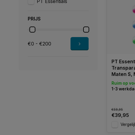
PT Essentials
PRIJS
€0 - €200
PT Essent
Transpara
Maten S, 
Ruim op vo
1-3 werkd
€59,95
€39,95
Vergelij