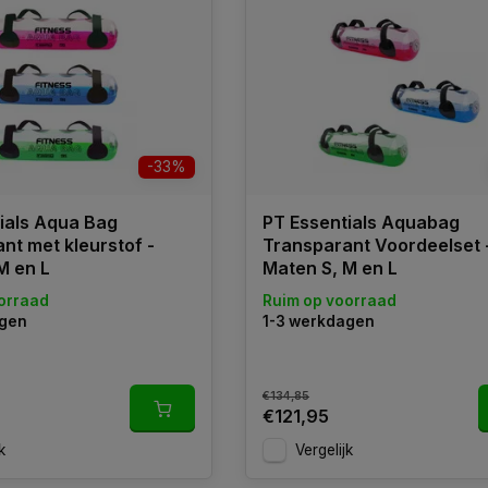
-33%
ials Aqua Bag
PT Essentials Aquabag
nt met kleurstof -
Transparant Voordeelset -
M en L
Maten S, M en L
orraad
Ruim op voorraad
agen
1-3 werkdagen
€134,85
€121,95
k
Vergelijk