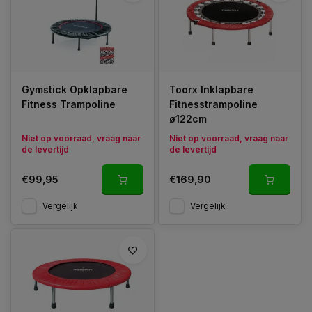
het leuk is en een goede manier om je uithoudingsvermogen
te vergroten brengt het trampoline springen op een
fitness
trampoline
nog meer voordelen met zich mee. Een van de
minder bekende voordelen van trampoline springen, maar één
die de meeste dames wel zal aanspreken, is dat het springen
op een
fitness trampoline
één van de beste methodes is
voor het verminderen van cellulitis!
Gymstick Opklapbare
Toorx Inklapbare
Fitness Trampoline
Fitnesstrampoline
ø122cm
Niet op voorraad, vraag naar
Niet op voorraad, vraag naar
de levertijd
de levertijd
€99,95
€169,90
Vergelijk
Vergelijk