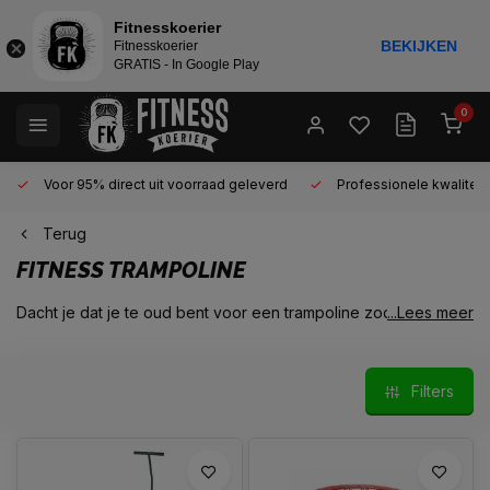
Fitnesskoerier
BEKIJKEN
Fitnesskoerier
GRATIS - In Google Play
0
Voor 95% direct uit voorraad geleverd
Professionele kwaliteit 
Terug
FITNESS TRAMPOLINE
Dacht je dat je te oud bent voor een trampoline zodra je de
...Lees meer
tienerjaren bereikt? Denk dan nog maar een keer! Mini
trampoline of
fitness trampolines
zijn enorm populair
geworden bij fitnessenthousiasten!
Filters
Er zijn enorm veel voordelen aan het trampoline springen op
een fitness trampoline, vandaar dat het geen wonder is dat
fitness trampolines
zo populair geworden zijn. Behalve dat