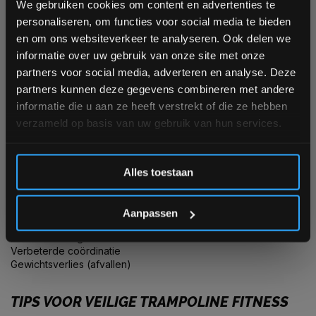
We gebruiken cookies om content en advertenties te
personaliseren, om functies voor social media te bieden
Laagdrempelig:
een interessante studie toonde aan dat,
Schrijf je in voor onze nieuwsbrief om op de hoogte te
en om ons websiteverkeer te analyseren. Ook delen we
hoewel de hartslag van de testgroep stijgt naarmate men
blijven over onze nieuwe producten, deals en meer
informatie over uw gebruik van onze site met onze
interessante info. Ontvang 5% korting op je eerstvolgende
sneller gaat springen, dat men echter niet het gevoel had een
partners voor social media, adverteren en analyse. Deze
aankoop! 😀
zware inspanning te leveren. Dit maakt duidelijk dat springen
op een fitness trampoline ervaren wordt als makkelijker en
partners kunnen deze gegevens combineren met andere
leuker dan andere vormen van cardio fitness op traditionele
informatie die u aan ze heeft verstrekt of die ze hebben
apparaten.
verzameld op basis van uw gebruik van hun services.
Naast de hierboven genoemde voordelen van trampoline
Inschrijven
fitness, zijn de volgende aanvullende voordelen ook reden
Alles toestaan
genoeg om trampoline fitness in je workout toe te passen:
*Verzendkosten vallen buiten de korting
Verbeterde balans
Aanpassen
Sterkere core-spieren
Meer behendigheid
Verbeterde coördinatie
Gewichtsverlies (afvallen)
TIPS VOOR VEILIGE TRAMPOLINE FITNESS