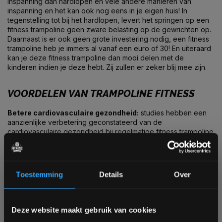
inspanning dan hardlopen en vele andere manieren van
inspanning en het kan ook nog eens in je eigen huis! In
tegenstelling tot bij het hardlopen, levert het springen op een
fitness trampoline geen zware belasting op de gewrichten op.
Daarnaast is er ook geen grote investering nodig, een fitness
trampoline heb je immers al vanaf een euro of 30! En uiteraard
kan je deze fitness trampoline dan mooi delen met de
kinderen indien je deze hebt. Zij zullen er zeker blij mee zijn.
VOORDELEN VAN TRAMPOLINE FITNESS
Betere cardiovasculaire gezondheid:
studies hebben een
aanzienlijke verbetering geconstateerd van de
cardiovasculaire gezondheid bij regelmatige fitness trampoline
workouts van 30 minuten. De resultaten zijn vergelijkbaar met
cardio training op bijvoorbeeld een loopband of crosstrainer.
Toestemming
Details
Over
Toename kracht in benen
: studenten welke twee keer per
week 30 minuten aan trampoline fitness deden, lieten een
duidelijke toename van kracht en explosiviteit in de benen
zien. Dit wordt ook onderbouwd door trainers welke met
Bam! 5% korting op je volgende
Deze website maakt gebruik van cookies
atleten werken en trampoline fitness onderdeel van de training
bestelling
maken.