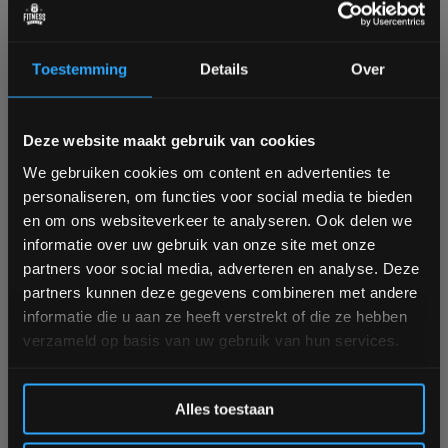
✅
Speciaal ontworpen voor bilspieren
– Geen
compromissen: elke But Shaper machine is geoptimaliseerd
Toestemming
Details
Over
voor maximale glute activatie.
✅
Ergonomisch & comfortabel
– De natuurlijke
bewegingsbaan voorkomt overbelasting van rug of heupen.
Bam! 5% korting op je volgende
✅
Volledig instelbaar
– Geschikt voor elke sporter, van
Deze website maakt gebruik van cookies
beginner tot gevorderde.
bestelling
✅
Compact design
– Ideaal voor sportscholen, personal
We gebruiken cookies om content en advertenties te
training studio’s en zelfs thuisgebruik.
personaliseren, om functies voor social media te bieden
✅
Duurzaam & professioneel
– Ontworpen voor intensief
Schrijf je in voor onze nieuwsbrief om op de hoogte te
en om ons websiteverkeer te analyseren. Ook delen we
gebruik in commerciële gyms.
blijven over onze nieuwe producten, deals en meer
informatie over uw gebruik van onze site met onze
interessante info. Ontvang 5% korting op je eerstvolgende
partners voor social media, adverteren en analyse. Deze
aankoop! 😀
VERGELIJKBAAR MET BOOTYBUILDER,
partners kunnen deze gegevens combineren met andere
MAAR MET EIGEN INNOVATIES
informatie die u aan ze heeft verstrekt of die ze hebben
verzameld op basis van uw gebruik van hun services.
De Toorx Professional
But Shaper krachtapparatuur
is
volledig
vergelijkbaar met Bootybuilder machines
en biedt
dezelfde topkwaliteit en trainingsmogelijkheden. Denk aan:
Inschrijven
Alles toestaan
Hip Thrust machines
– voor de ultieme glute-activatie.
*Verzendkosten vallen buiten de korting