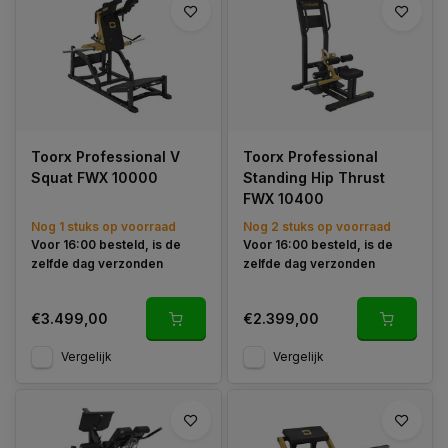
Ontdek dan de
But Shaper krachtapparatuur
– dé
innovatieve lijn fitnessapparatuur die zich volledig richt op het
effectief trainen van de bilspieren.
De bilspieren spelen een sleutelrol in
kracht, stabiliteit en
uitstraling
. Met de But Shaper toestellen train je deze spieren
doelgericht en veilig, zodat je sneller resultaat ziet en voelt.
Toorx Professional V
Toorx Professional
Squat FWX 10000
Standing Hip Thrust
FWX 10400
Nog 1 stuks op voorraad
Nog 2 stuks op voorraad
Voor 16:00 besteld, is de
Voor 16:00 besteld, is de
zelfde dag verzonden
zelfde dag verzonden
€3.499,00
€2.399,00
Vergelijk
Vergelijk