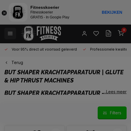
Fitnesskoerier
BEKIJKEN
Fitnesskoerier
GRATIS - In Google Play
0
Voor 95% direct uit voorraad geleverd
Professionele kwaliteit 
Terug
BUT SHAPER KRACHTAPPARATUUR | GLUTE
& HIP THRUST MACHINES
...Lees meer
BUT SHAPER KRACHTAPPARATUUR – DÉ
GLUTE MACHINES VOOR MAXIMALE
BILSPIERTRAINING
Filters
Ben je op zoek naar een
hip thrust machine
,
glute machine
of een krachtig alternatief voor de bekende
Bootybuilder
?