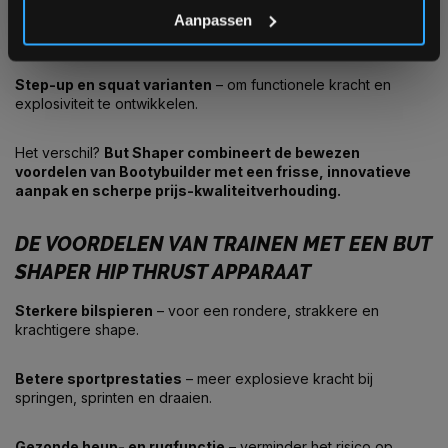
Aanpassen
Kickback toestellen
– voor variatie in bilspiertraining.
Step-up en squat varianten
– om functionele kracht en
explosiviteit te ontwikkelen.
Het verschil?
But Shaper combineert de bewezen
voordelen van Bootybuilder met een frisse, innovatieve
aanpak en scherpe prijs-kwaliteitverhouding.
DE VOORDELEN VAN TRAINEN MET EEN BUT
SHAPER HIP THRUST APPARAAT
Sterkere bilspieren
– voor een rondere, strakkere en
krachtigere shape.
Betere sportprestaties
– meer explosieve kracht bij
springen, sprinten en draaien.
Gezonde heup- en rugfunctie
– verminder het risico op