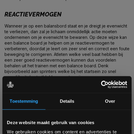
REACTIEVERMOGEN
Wanneer je op een balansbord staat en je dreigt je evenwicht
te verliezen, dan zal je lichaam onmiddellijk actie moeten
ondernemen om je evenwicht te bewaren. Op deze wijze kan
een balance board je helpen om je reactievermogen te
verbeteren, doordat je leert om zeer snel en correct een foute
beweging te corrigeren. Atleten welke veel baat hebben bij
een zeer goed reactievermogen kunnen dus voordelen
behalen uit het trainen met een balance board. Denk
bijvoorbeeld aan sprinters welke bij het startsein zo snel
mogelijk uit de startblokken moeten zijn.
BLESSURE PREVENTIE
Toestemming
Details
Over
Een studie welke in 2004 gepubliceerd was in “American
Journal of Sports Medicine” toonde aan dat dames welke
regelmatig last hadden van verstuikte enkels tijdens het spelen
Bam! 5% korting op je volgende
van volleybal, duidelijk minder last hadden van verstuikte
Deze website maakt gebruik van cookies
enkels nadat ze waren begonnen met het trainen op een
bestelling
We gebruiken cookies om content en advertenties te
balance board. Hieruit is de conclusie getrokken dat het