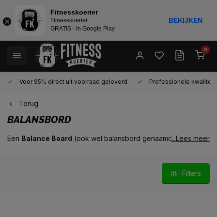
Fitnesskoerier
BEKIJKEN
Fitnesskoerier
GRATIS - In Google Play
0
Voor 95% direct uit voorraad geleverd
Professionele kwaliteit 
Terug
BALANSBORD
Een
Balance Board
(ook wel balansbord genaamd) kan op
...Lees meer
diverse wijzen worden gebruikt en toegepast, van
sportgerichte training, tot fitness en revalidatie. Een balansbord
is een goedkoop fitnessartikel welke je toch vele voordelen
Filters
kan bieden. Iedereen kan deze voordelen benutten door het
toevoegen van een balance board aan je bestaande fitness of
trainingsregime.