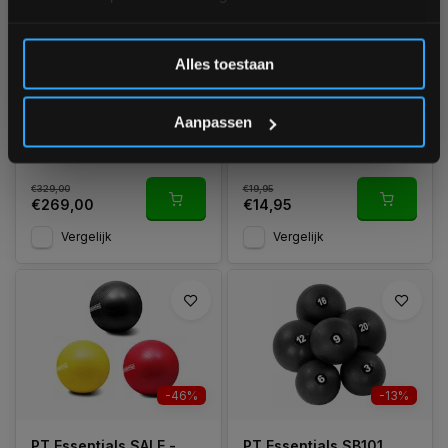
PT Essentials Crossfit
PT Essentials SALE -
Inschrijven
Push and Pull
WR100 Pro Wrist Roller
Alles toestaan
Powersled - Power Sled
onderarmtrainer
*Verzendkosten vallen buiten de korting
Ruim op voorraad
Nog 8 stuks op voorraad
Aanpassen
1-3 werkdagen
1-3 werkdagen
€329,00
€19,95
€269,00
€14,95
Vergelijk
Vergelijk
-46%
-13%
PT Essentials SALE -
PT Essentials SB101