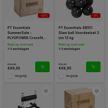
-40%
-9%
PT Essentials
PT Essentials SB101
SummerSale -
Slam ball Voordeelset 3
PLYOPOWER Crossfit
t/m 12 kg
Houten Plyobox
Ruim op voorraad
Ruim op voorraad
1-3 werkdagen
1-3 werkdagen
€149,95
€75,80
€89,95
€68,95
Vergelijk
Vergelijk