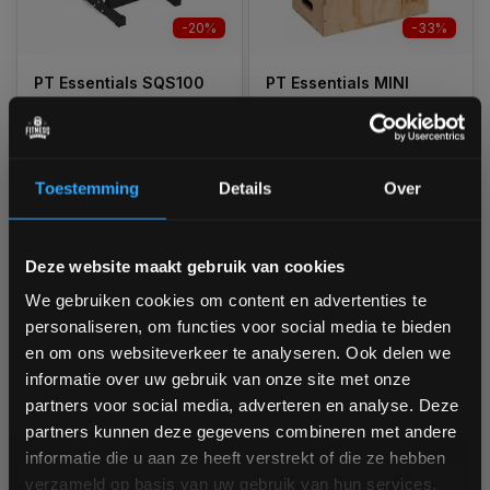
-20%
-33%
PT Essentials SQS100
PT Essentials MINI
Split Squat Stand PRO -
PLYOPOWER Crossfit
Split Squat Stands
Houten Plyobox
Ruim op voorraad
Ruim op voorraad
1-3 werkdagen
1-3 werkdagen
Toestemming
Details
Over
Bam! 5% korting op je volgende
€149,95
€89,95
Deze website maakt gebruik van cookies
€119,95
€59,95
bestelling
We gebruiken cookies om content en advertenties te
Vergelijk
Vergelijk
personaliseren, om functies voor social media te bieden
Schrijf je in voor onze nieuwsbrief om op de hoogte te
en om ons websiteverkeer te analyseren. Ook delen we
blijven over onze nieuwe producten, deals en meer
informatie over uw gebruik van onze site met onze
interessante info. Ontvang 5% korting op je eerstvolgende
partners voor social media, adverteren en analyse. Deze
aankoop! 😀
partners kunnen deze gegevens combineren met andere
informatie die u aan ze heeft verstrekt of die ze hebben
-18%
-25%
verzameld op basis van uw gebruik van hun services.