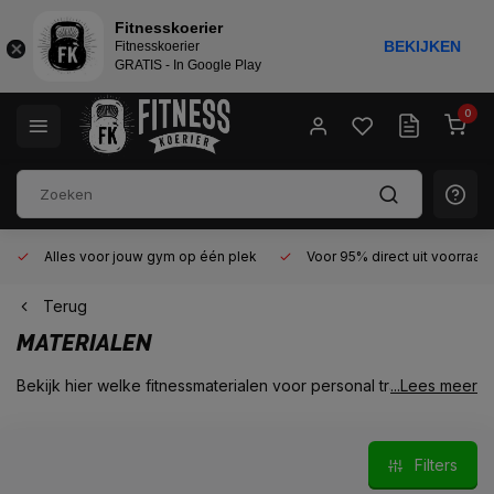
Fitnesskoerier
BEKIJKEN
Fitnesskoerier
GRATIS - In Google Play
0
Alles voor jouw gym op één plek
Voor 95% direct uit voorraad
Terug
MATERIALEN
Bekijk hier welke fitnessmaterialen voor personal training,
...Lees meer
functional training, bootcamp en crossfit in onze showroom/
studio uit te testen zijn. Kom langs en probeer alles uit. Wat ons
betreft maak je er een leuke fitness-sessie van!
Filters