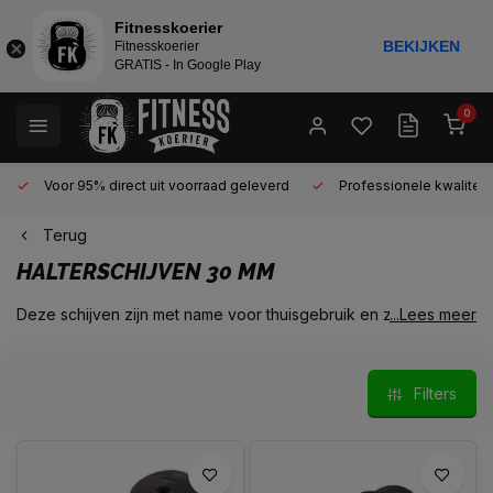
Fitnesskoerier
BEKIJKEN
Fitnesskoerier
GRATIS - In Google Play
0
Voor 95% direct uit voorraad geleverd
Professionele kwaliteit 
Terug
HALTERSCHIJVEN 30 MM
Deze schijven zijn met name voor thuisgebruik en zijn geschikt
...Lees meer
voor halterstangen met een
diameter van 25 tot 30 mm.
Deze schijven zijn praktisch altijd gemaakt van
gietijzer
of
vinyl gevuld met cement.
Filters
Ten overvloede melden we nogmaals dat deze schijven dus