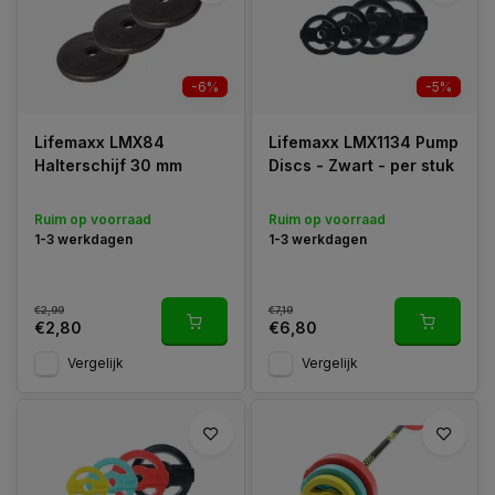
echt alleen geschikt zijn voor 25 tot 30 mm halterstangen. Kijk
dus altijd goed naar de diameter van de halterstang en
halterschijven zodat je zeker weet dat deze met elkaar te
gebruiken zijn. De schijven welke wij aanbieden zijn met voor
-6%
-5%
pump-sets. Halterschijven en bumperplates leveren wij verder
eigenlijk alleen met een professionele 50 mm boring.
Lifemaxx LMX84
Lifemaxx LMX1134 Pump
Halterschijf 30 mm
Discs - Zwart - per stuk
Ruim op voorraad
Ruim op voorraad
1-3 werkdagen
1-3 werkdagen
€2,99
€7,19
€2,80
€6,80
Vergelijk
Vergelijk