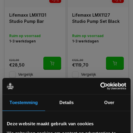
-5%
-5%
Lifemaxx LMX1131
Lifemaxx LMX1127
Studio Pump Bar
Studio Pump Set Black
Ruim op voorraad
Ruim op voorraad
1-3 werkdagen
1-3 werkdagen
€29,99
€125,99
€28,50
€119,70
Vergelijk
Vergelijk
Toestemming
Details
Over
Bam! 5% korting op je volgende
-5%
Deze website maakt gebruik van cookies
bestelling
We gebruiken cookies om content en advertenties te