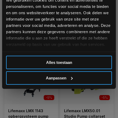
Lifemaxx LMX 1144
Toorx Aerobic Pump Set
personaliseren, om functies voor social media te bieden
opbergsysteem voor
- 20 kg -
Schrijf je in voor onze nieuwsbrief om op de hoogte te
en om ons websiteverkeer te analyseren. Ook delen we
pumpdiscs en bars
zwart/oranje/grijs
blijven over onze nieuwe producten, deals en meer
informatie over uw gebruik van onze site met onze
interessante info. Ontvang 5% korting op je eerstvolgende
Ruim op voorraad
Niet op voorraad, vraag naar
partners voor social media, adverteren en analyse. Deze
aankoop! 😀
de levertijd
1-3 werkdagen
partners kunnen deze gegevens combineren met andere
€129,00
informatie die u aan ze heeft verstrekt of die ze hebben
€296,99
verzameld op basis van uw gebruik van hun services.
Vergelijk
€282,10
Vergelijk
Inschrijven
Alles toestaan
*Verzendkosten vallen buiten de korting
Aanpassen
-5%
-5%
Lifemaxx LMX 1143
Lifemaxx LMX50.01
opbergsysteem pump
Studio Pump collarset