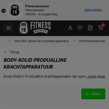
Fitnesskoerier
BEKIJKEN
Fitnesskoerier
GRATIS - In Google Play
0
Voor 95% direct uit voorraad geleverd
Professionele kwaliteit 
Terug
BODY-SOLID PRODUALLINE
KRACHTAPPARATUUR
Body-Solid's ProDualline krachtapparaten zijn specifiek
...Lees meer
ontwikkeld om te voldoen aan de wensen van faciliteiten en
instellingen met een beperkte ruimte. Denk hierbij aan hotels,
brandweerkazernes, bedrijfsfitnessruimtes en
Filters
fysiotherapiepraktijken. De krachtapparatuur uit de ProDualline
van Body-Solid leent zich perfect voor de kleinere ruimtes en
de serie bestaat uit 10 functie-specifieke dual-machines welke
op zichzelfstaand kunnen worden gebruikt of welke kunnen