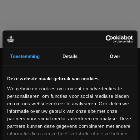
worden gecombineerd tot één workout eiland met 4
gewichtstapels. De naam ProDual geeft het eigenlijk al aan.
Ieder apparaat heeft een dubbele functie (2 oefeningen)
gecombineerd in één apparaat.
Voor 95% direct uit voorraad geleverd
Professionele kwaliteit
Toestemming
Details
Over
KLANTENSERVICE
Veelgestelde vragen
Bam! 5% korting op je volgende
Deze website maakt gebruik van cookies
+31 (0)24 645 1309
bestelling
info@fitnesskoerier.nl
We gebruiken cookies om content en advertenties te
personaliseren, om functies voor social media te bieden
Schrijf je in voor onze nieuwsbrief om op de hoogte te
en om ons websiteverkeer te analyseren. Ook delen we
blijven over onze nieuwe producten, deals en meer
informatie over uw gebruik van onze site met onze
interessante info. Ontvang 5% korting op je eerstvolgende
partners voor social media, adverteren en analyse. Deze
aankoop! 😀
partners kunnen deze gegevens combineren met andere
informatie die u aan ze heeft verstrekt of die ze hebben