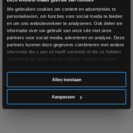
bestelling
Gymstick Leather Lifting
We gebruiken cookies om content en advertenties te
Straps
personaliseren, om functies voor social media te bieden
Schrijf je in voor onze nieuwsbrief om op de hoogte te
en om ons websiteverkeer te analyseren. Ook delen we
Niet op voorraad, vraag naar
blijven over onze nieuwe producten, deals en meer
informatie over uw gebruik van onze site met onze
de levertijd
interessante info. Ontvang 5% korting op je eerstvolgende
Vraag naar de levertijd
partners voor social media, adverteren en analyse. Deze
aankoop! 😀
partners kunnen deze gegevens combineren met andere
informatie die u aan ze heeft verstrekt of die ze hebben
€23,90
verzameld op basis van uw gebruik van hun services.
Vergelijk
Inschrijven
Alles toestaan
*Verzendkosten vallen buiten de korting
1
Aanpassen