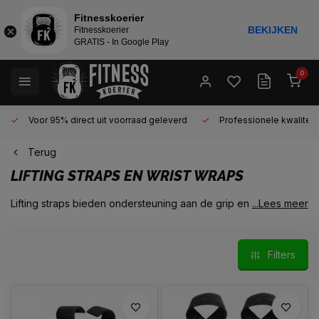
Fitnesskoerier
BEKIJKEN
Fitnesskoerier
GRATIS - In Google Play
0
Voor 95% direct uit voorraad geleverd
Professionele kwaliteit 
Terug
LIFTING STRAPS EN WRIST WRAPS
Lifting straps bieden ondersteuning aan de grip en zorgen
...Lees meer
ervoor dat je nog zwaardere gewichten kunt (dead)liften.
Doordat een oefening zoals de deadlift zeer veel onderarm-
kracht vereist, is de zogenaamde knijpkracht de zwakke
Filters
schakel bij een oefening zoals de deadlift. Het onderlichaam
kan het gewicht wel handelen, maar je verliest je greep op de
stang. Lifting Straps geven ondersteuning aan de grip zodat er
meer getild kan worden.