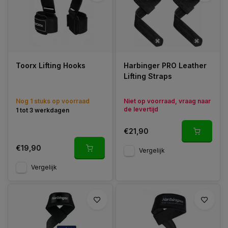
DENK AAN JE GRIP-STRENGHT!
Train echter niet altijd met straps, omdat het juist ook belangrijk
Toorx Lifting Hooks
Harbinger PRO Leather
is je grip-strenght te verbeteren! Je bent pas echt sterk als je
Lifting Straps
het maximum gewicht ook zonder straps kunt liften.
Nog 1 stuks op voorraad
Niet op voorraad, vraag naar
de levertijd
1 tot 3 werkdagen
€21,90
€19,90
Vergelijk
Vergelijk