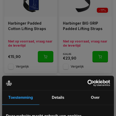
-11%
Harbinger Padded
Harbinger BIG GRIP
Cotton Lifting Straps
Padded Lifting Straps
Niet op voorraad, vraag naar
Niet op voorraad, vraag naar
de levertijd
de levertijd
€26,95
€15,90
€23,90
Vergelijk
Vergelijk
Toestemming
Details
Over
Bam! 5% korting op je volgende
Deze website maakt gebruik van cookies