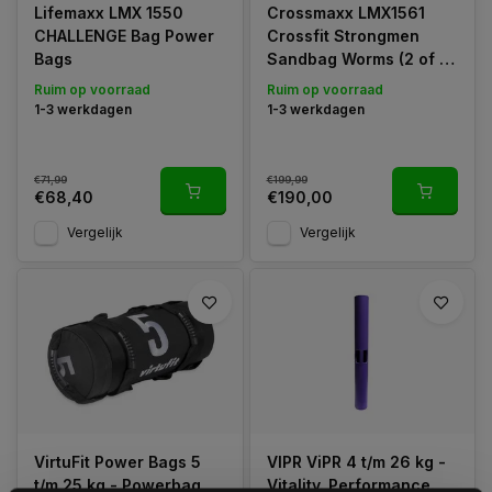
Lifemaxx LMX 1550
Crossmaxx LMX1561
CHALLENGE Bag Power
Crossfit Strongmen
Bags
Sandbag Worms (2 of 4
personen)
Ruim op voorraad
Ruim op voorraad
1-3 werkdagen
1-3 werkdagen
€71,99
€199,99
€68,40
€190,00
Vergelijk
Vergelijk
VirtuFit Power Bags 5
VIPR ViPR 4 t/m 26 kg -
t/m 25 kg - Powerbag
Vitality. Performance.