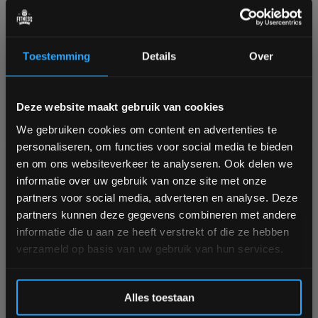
Reconditioning.
Ruim op voorraad
Nog 10 stuks op voorraad
1 tot 3 werkdagen
1-3 werkdagen
Toestemming
Details
Over
€44,90
€177,95
Bam! 5% korting op je volgende
Deze website maakt gebruik van cookies
bestelling
Vergelijk
Vergelijk
We gebruiken cookies om content en advertenties te
personaliseren, om functies voor social media te bieden
Schrijf je in voor onze nieuwsbrief om op de hoogte te
en om ons websiteverkeer te analyseren. Ook delen we
blijven over onze nieuwe producten, deals en meer
informatie over uw gebruik van onze site met onze
interessante info. Ontvang 5% korting op je eerstvolgende
partners voor social media, adverteren en analyse. Deze
aankoop! 😀
partners kunnen deze gegevens combineren met andere
informatie die u aan ze heeft verstrekt of die ze hebben
-10%
verzameld op basis van uw gebruik van hun services.
PT Essentials Powerbag
SKLZ SUPER SANDBAG
Inschrijven
Studio Voordeelset
powerbag
Alles toestaan