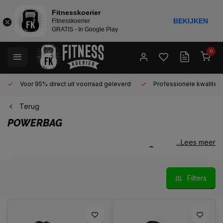
Fitnesskoerier
BEKIJKEN
Fitnesskoerier
GRATIS - In Google Play
0
Voor 95% direct uit voorraad geleverd
Professionele kwaliteit 
Terug
POWERBAG
...Lees meer
Eén van de grootste voordelen
van het trainen van een fitness
Powerbag Sandbag ten
Filters
opzichte van het trainen met de
halterstang
, is dat een fitness
Powerbag Sandbag er geen
problemen mee heeft als je