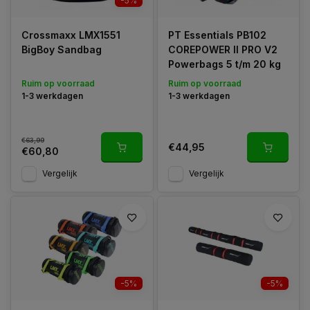
-5%
Crossmaxx LMX1551
PT Essentials PB102
BigBoy Sandbag
COREPOWER II PRO V2
Powerbags 5 t/m 20 kg
Ruim op voorraad
Ruim op voorraad
1-3 werkdagen
1-3 werkdagen
€63,99
€44,95
€60,80
Vergelijk
Vergelijk
-5%
-5%