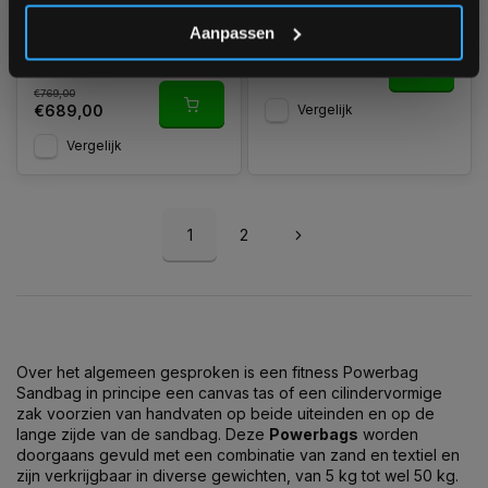
Nog 2 stuks op voorraad
Niet op voorraad, vraag naar
*Verzendkosten vallen buiten de korting
de levertijd
1-3 werkdagen
Aanpassen
€68,95
€769,00
Vergelijk
€689,00
Vergelijk
1
2
Over het algemeen gesproken is een fitness Powerbag
Sandbag in principe een canvas tas of een cilindervormige
zak voorzien van handvaten op beide uiteinden en op de
lange zijde van de sandbag. Deze
Powerbags
worden
doorgaans gevuld met een combinatie van zand en textiel en
zijn verkrijgbaar in diverse gewichten, van 5 kg tot wel 50 kg.