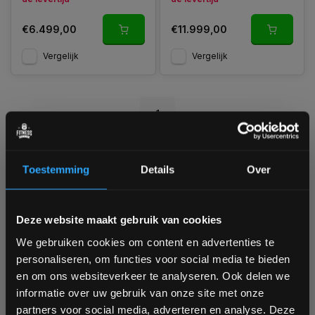
€6.499,00
€11.999,00
Vergelijk
Vergelijk
1
Toestemming
Details
Over
Waarom trainen met een stairmaster?
Bam! 5% korting op je volgende
Deze website maakt gebruik van cookies
bestelling
De trapbeweging van een stairmaster zorgt voor een
We gebruiken cookies om content en advertenties te
intensieve maar gecontroleerde cardio training. In vergelijking
personaliseren, om functies voor social media te bieden
met bijvoorbeeld een loopband ligt de focus meer op de
Schrijf je in voor onze nieuwsbrief om op de hoogte te
en om ons websiteverkeer te analyseren. Ook delen we
spieren in je benen en billen. Hierdoor combineer je cardio
blijven over onze nieuwe producten, deals en meer
met spierversterking.
informatie over uw gebruik van onze site met onze
interessante info. Ontvang 5% korting op je eerstvolgende
partners voor social media, adverteren en analyse. Deze
aankoop! 😀