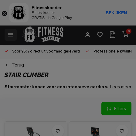
Fitnesskoerier
BEKIJKEN
Fitnesskoerier
GRATIS - In Google Play
0
Voor 95% direct uit voorraad geleverd
Professionele kwaliteit 
Terug
STAIR CLIMBER
Stairmaster kopen voor een intensieve cardio workout
...Lees meer
Een stairmaster – ook wel stair climber of traploopmachine
genoemd – is een van de meest effectieve cardio apparaten
Filters
voor het verbeteren van conditie en het versterken van de
benen en billen. Door de natuurlijke trapbeweging train je niet
alleen je uithoudingsvermogen, maar werk je tegelijkertijd aan
kracht in je onderlichaam. Stairmasters worden veel gebruikt in