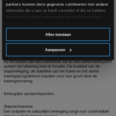
Voordelen van trainen met een stairmaster:
partners kunnen deze gegevens combineren met andere
informatie die u aan ze heeft verstrekt of die ze hebben
Intensieve vetverbranding
verzameld op basis van uw gebruik van hun services.
Sterke activatie van billen en bovenbenen
Lage impact op gewrichten
Inschrijven
Geschikt voor HIIT en duurtraining
Alles toestaan
Realistische trapbeweging
*Verzendkosten vallen buiten de korting
Waar moet je op letten bij het kopen van een stairmaster?
Aanpassen
Bij het kiezen van een stairmaster zijn er een aantal belangrijke
punten om rekening mee te houden. De kwaliteit van de
stapbeweging, de stabiliteit van het frame en het aantal
trainingsprogramma’s bepalen voor een groot deel de
trainingservaring.
Belangrijke aandachtspunten:
Stapmechanisme
Een soepele en natuurlijke beweging zorgt voor comfortabel