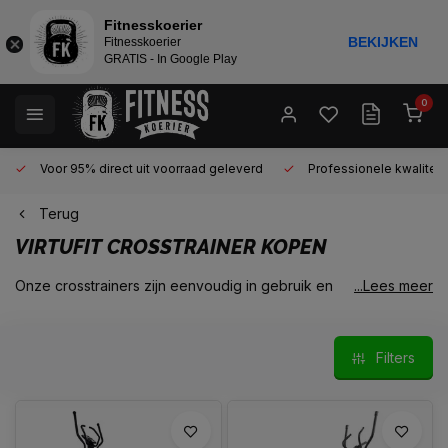
Fitnesskoerier
BEKIJKEN
Fitnesskoerier
GRATIS - In Google Play
0
Voor 95% direct uit voorraad geleverd
Professionele kwaliteit 
Terug
VIRTUFIT CROSSTRAINER KOPEN
Onze crosstrainers zijn eenvoudig in gebruik en
...Lees meer
multifunctioneel. Virtufit doet wat je verlangt van een
fitnesstoestel: jou helpen fit te blijven. Virtufit staat bekend om
haar gunstig geprijsde crosstrainers welke zijn voorzien van
Filters
de laatste technologie.