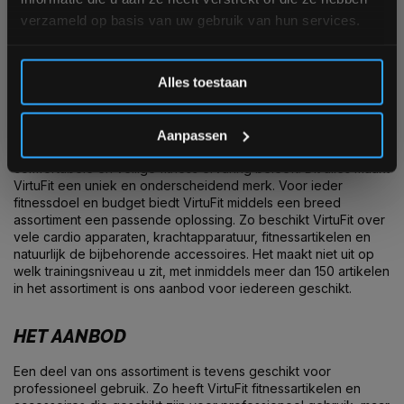
NEDERLANDS DESIGN
verzameld op basis van uw gebruik van hun services.
VirtuFit is hét merk dat uitgebreide specificaties en opties
Inschrijven
aanbiedt tegen scherpe prijzen. Het assortiment van VirtuFit is
Alles toestaan
ontworpen door Nederlandse designers en worden uitvoerig
getest en geoptimaliseerd. Hierdoor voldoen de VirtuFit
*Verzendkosten vallen buiten de korting
producten onder andere aan de Europese kwaliteitseisen EN
957-1 en EN 957-5 voor fitnessapparatuur. Naast een uniek
Aanpassen
design zijn ze ook nog ergonomisch ontworpen, zodat u een
comfortabele en veilige fitness ervaring beleeft. Dit alles maakt
VirtuFit een uniek en onderscheidend merk. Voor ieder
fitnessdoel en budget biedt VirtuFit middels een breed
assortiment een passende oplossing. Zo beschikt VirtuFit over
vele cardio apparaten, krachtapparatuur, fitnessartikelen en
natuurlijk de bijbehorende accessoires. Het maakt niet uit op
welk trainingsniveau u zit, met inmiddels meer dan 150 artikelen
in het assortiment is ons aanbod voor iedereen geschikt.
HET AANBOD
Een deel van ons assortiment is tevens geschikt voor
professioneel gebruik. Zo heeft VirtuFit fitnessartikelen en