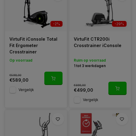
Het Nederlandse fitnessmerk VirtuFit staat garant voor
uitstekende kwaliteit. De fitnessapparaten en fitnessartikelen
zijn vervaardigd uit kwaliteitsmaterialen en daarnaast is er veel
aandacht besteed aan gebruikersgemak, design en
-2%
-29%
uitgebreide functionaliteiten.
VirtuFit iConsole Total
VirtuFit CTR200i
Fit Ergometer
Crosstrainer iConsole
Crosstrainer
Op voorraad
Ruim op voorraad
1 tot 3 werkdagen
€599,00
€589,00
€699,00
Vergelijk
€499,00
Vergelijk