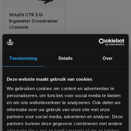
VirtuFit CTR 3.0i
Ergometer Crosstrainer
i.Console
Ruim op voorraad
1 tot 3 werkdagen
Toestemming
Details
Over
€699,00
Vergelijk
Bam! 5% korting op je volgende
Deze website maakt gebruik van cookies
bestelling
We gebruiken cookies om content en advertenties te
personaliseren, om functies voor social media te bieden
1
Schrijf je in voor onze nieuwsbrief om op de hoogte te
en om ons websiteverkeer te analyseren. Ook delen we
blijven over onze nieuwe producten, deals en meer
informatie over uw gebruik van onze site met onze
interessante info. Ontvang 5% korting op je eerstvolgende
partners voor social media, adverteren en analyse. Deze
aankoop! 😀
partners kunnen deze gegevens combineren met andere
informatie die u aan ze heeft verstrekt of die ze hebben