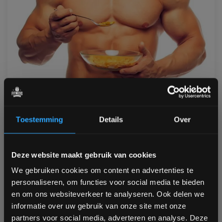
27 Februari 2015
Groter worden en spiergroei
Toestemming
Details
Over
Hoe wordt je groter en gespierder? Alleen maar aan
krachttraining doen is niet voldoende. Om groter te
worden en meer spiermassa te krijgen, zal je ook dieet
Bam! 5% korting op je volgende
Deze website maakt gebruik van cookies
moeten aanpassen om de brandstof te leveren welke je
bestelling
lichaam n...
We gebruiken cookies om content en advertenties te
Artikel verder lezen
personaliseren, om functies voor social media te bieden
Schrijf je in voor onze nieuwsbrief om op de hoogte te
en om ons websiteverkeer te analyseren. Ook delen we
blijven over onze nieuwe producten, deals en meer
informatie over uw gebruik van onze site met onze
interessante info. Ontvang 5% korting op je eerstvolgende
partners voor social media, adverteren en analyse. Deze
aankoop! 😀