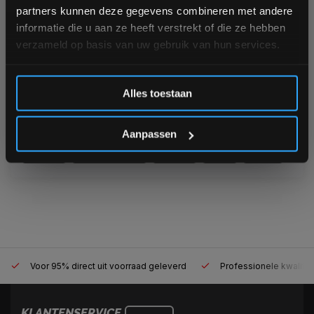
Pagina
1
van 1
partners kunnen deze gegevens combineren met andere
informatie die u aan ze heeft verstrekt of die ze hebben
afvallen
airbike
airdyne
assault
bodybuilding
verzameld op basis van uw gebruik van hun services.
Bowflex
buikspieren
buikspieren trainen
crossfit
Inschrijven
crossfit halterstang
halterschijven
halterstang
Alles toestaan
HIIT
interval training
plyo box
power rack
*Verzendkosten vallen buiten de korting
powerlifting
powerrack
rugspieren
schwinn
Aanpassen
sixpack
sixpack trainen
spieren
squat
squats
Voor 95% direct uit voorraad geleverd
Professionele kwalitei
KLANTENSERVICE