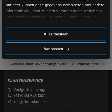
partners kunnen deze gegevens combineren met andere
informatie die u aan ze heeft verstrekt of die ze hebben
355
customers give us a
4,7
/
5
at
verzameld op basis van uw gebruik van hun services.
Inschrijven
Alles toestaan
REVIEWS
0/10
*Verzendkosten vallen buiten de korting
Aanpassen
Voor 95% direct uit voorraad geleverd
Professionele kwaliteit
KLANTENSERVICE
Veelgestelde vragen
+31 (0)24 645 1309
info@fitnesskoerier.nl