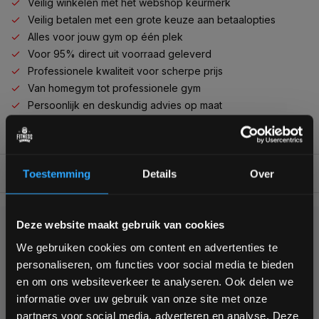
Veilig winkelen met het webshop keurmerk
Veilig betalen met een grote keuze aan betaalopties
Alles voor jouw gym op één plek
Voor 95% direct uit voorraad geleverd
Professionele kwaliteit voor scherpe prijs
Van homegym tot professionele gym
Persoonlijk en deskundig advies op maat
Complete gym inrichting mogelijk
BESCHRIJVING
Toestemming
Details
Over
Bam! 5% korting op je volgende
Deze website maakt gebruik van cookies
KUNNEN WE HELPEN?
bestelling
We gebruiken cookies om content en advertenties te
personaliseren, om functies voor social media te bieden
+31 (0)24 645 1309
Schrijf je in voor onze nieuwsbrief om op de hoogte te
en om ons websiteverkeer te analyseren. Ook delen we
blijven over onze nieuwe producten, deals en meer
informatie over uw gebruik van onze site met onze
interessante info. Ontvang 5% korting op je eerstvolgende
partners voor social media, adverteren en analyse. Deze
aankoop! 😀