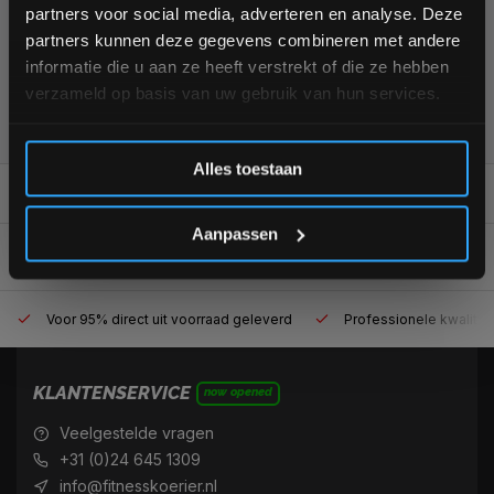
partners voor social media, adverteren en analyse. Deze
aankoop! 😀
partners kunnen deze gegevens combineren met andere
informatie die u aan ze heeft verstrekt of die ze hebben
verzameld op basis van uw gebruik van hun services.
355
customers give us a
4,7
/
5
at
Inschrijven
Alles toestaan
REVIEWS
0/10
*Verzendkosten vallen buiten de korting
Aanpassen
Voor 95% direct uit voorraad geleverd
Professionele kwaliteit
KLANTENSERVICE
now opened
Veelgestelde vragen
+31 (0)24 645 1309
info@fitnesskoerier.nl