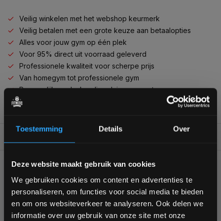
Veilig winkelen met het webshop keurmerk
Veilig betalen met een grote keuze aan betaalopties
Alles voor jouw gym op één plek
Voor 95% direct uit voorraad geleverd
Professionele kwaliteit voor scherpe prijs
Van homegym tot professionele gym
Persoonlijk en deskundig advies op maat
Complete gym inrichting mogelijk
Toestemming
Details
Over
BESCHRIJVING
Bam! 5% korting op je volgende
Deze website maakt gebruik van cookies
bestelling
We gebruiken cookies om content en advertenties te
KUNNEN WE HELPEN?
personaliseren, om functies voor social media te bieden
Schrijf je in voor onze nieuwsbrief om op de hoogte te
en om ons websiteverkeer te analyseren. Ook delen we
+31 (0)24 645 1309
blijven over onze nieuwe producten, deals en meer
informatie over uw gebruik van onze site met onze
interessante info. Ontvang 5% korting op je eerstvolgende