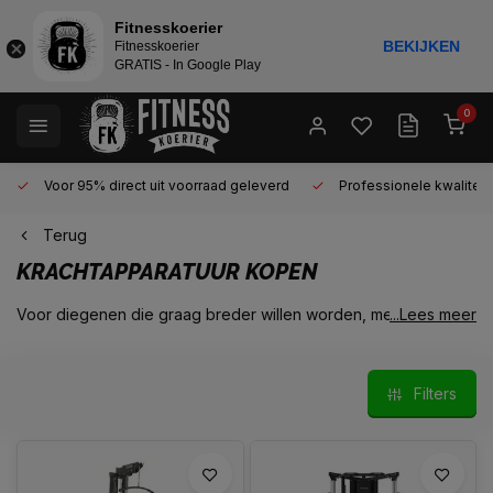
Fitnesskoerier
BEKIJKEN
Fitnesskoerier
GRATIS - In Google Play
0
Voor 95% direct uit voorraad geleverd
Professionele kwaliteit 
Terug
KRACHTAPPARATUUR KOPEN
Voor diegenen die graag breder willen worden, meer body
...Lees meer
willen krijgen en meer kracht willen opbouwen is krachttraining
met krachtapparatuur de beste manier om dit te bereiken. Door
het uitvoeren van krachttraining met als doel het verkrijgen van
Filters
meer spiermassa, pas je het principe van spierdystrofie toe:
door het zwaar belasten van de spieren door krachttraining,
ontstaan er haarscheurtjes in de spieren. Deze haarscheurtjes
zullen door rust en herstel worden opgevuld door nieuwe
eiwitstructuren waardoor de massa van de spier zal toenemen.