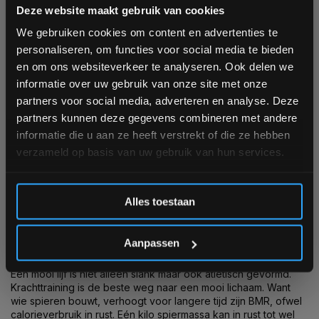
Bam! 5% korting op je volgende
Ruim op voorraad
Ruim op voorraad
Deze website maakt gebruik van cookies
1-3 werkdagen
1 tot 3 werkdagen
bestelling
We gebruiken cookies om content en advertenties te
personaliseren, om functies voor social media te bieden
Schrijf je in voor onze nieuwsbrief om op de hoogte te
€10,49
en om ons websiteverkeer te analyseren. Ook delen we
€599,00
€10,00
blijven over onze nieuwe producten, deals en meer
informatie over uw gebruik van onze site met onze
interessante info. Ontvang 5% korting op je eerstvolgende
Vergelijk
Vergelijk
partners voor social media, adverteren en analyse. Deze
aankoop! 😀
partners kunnen deze gegevens combineren met andere
informatie die u aan ze heeft verstrekt of die ze hebben
verzameld op basis van uw gebruik van hun services.
1
2
3
4
5
58
Inschrijven
Alles toestaan
*Verzendkosten vallen buiten de korting
Aanpassen
KRACHTAPPARATUUR EN AFVALLEN
Een mooi lijf is niet alleen slank maar ook atletisch gevormd.
Krachttraining is de beste weg naar een mooi lichaam. Want
wie spieren bouwt, verhoogt voor langere tijd zijn BMR, ofwel
calorieverbruik in rust. Eén kilo spiermassa kan in rust tot wel