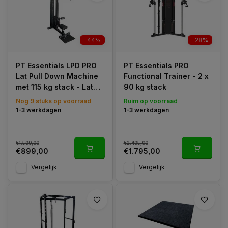
Dit is een proces dat zichzelf blijft herhalen met als resultaat
dat de totale spiermassa zal toenemen.
-44%
-28%
Behalve de toename van kracht, helpt gerichte krachttraining
PT Essentials LPD PRO
PT Essentials PRO
op krachtapparatuur je niet alleen om breder te worden, maar
Lat Pull Down Machine
Functional Trainer - 2 x
laat het ook je laatste vetlaag wegsmelten. Dus om snel af te
met 115 kg stack - Lat
90 kg stack
vallen, is het raadzaam niet alleen aan cardio-fitness te doen.
Pulldown
Nog 9 stuks op voorraad
Ruim op voorraad
De juiste combinatie geeft de beste resultaten.
1-3 werkdagen
1-3 werkdagen
€1.599,00
€2.495,00
€899,00
€1.795,00
Vergelijk
Vergelijk