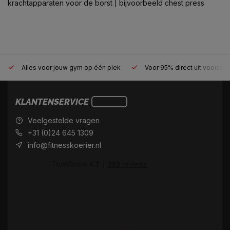
krachtapparaten voor de borst
| bijvoorbeeld chest press
Alles voor jouw gym op één plek
Voor 95% direct uit voorraa
KLANTENSERVICE
Veelgestelde vragen
+31 (0)24 645 1309
info@fitnesskoerier.nl