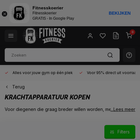
Fitnesskoerier
BEKIJKEN
Fitnesskoerier
GRATIS - In Google Play
0
Alles voor jouw gym op één plek
Voor 95% direct uit voorraad
Terug
KRACHTAPPARATUUR KOPEN
Voor diegenen die graag breder willen worden, meer body
...Lees meer
willen krijgen en meer kracht willen opbouwen is krachttraining
met krachtapparatuur de beste manier om dit te bereiken. Door
het uitvoeren van krachttraining met als doel het verkrijgen van
Filters
meer spiermassa, pas je het principe van spierdystrofie toe:
door het zwaar belasten van de spieren door krachttraining,