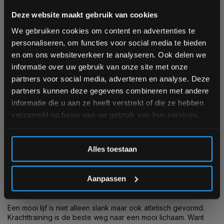
Bam! 5% korting op je volgende
Krachtstation Homegym
Vertical Knee Raise +
Deze website maakt gebruik van cookies
KH300 - Gratis levering
Dip
bestelling
We gebruiken cookies om content en advertenties te
Op voorraad
Niet op voorraad, vraag naar
de levertijd
personaliseren, om functies voor social media te bieden
Schrijf je in voor onze nieuwsbrief om op de hoogte te
en om ons websiteverkeer te analyseren. Ook delen we
€1.499,00
blijven over onze nieuwe producten, deals en meer
€459,00
informatie over uw gebruik van onze site met onze
€1.099,00
interessante info. Ontvang 5% korting op je eerstvolgende
partners voor social media, adverteren en analyse. Deze
aankoop! 😀
Vergelijk
Vergelijk
partners kunnen deze gegevens combineren met andere
informatie die u aan ze heeft verstrekt of die ze hebben
verzameld op basis van uw gebruik van hun services.
1
2
3
4
5
58
Inschrijven
Alles toestaan
*Verzendkosten vallen buiten de korting
Aanpassen
KRACHTAPPARATUUR EN AFVALLEN
Een mooi lijf is niet alleen slank maar ook atletisch gevormd.
Krachttraining is de beste weg naar een mooi lichaam. Want