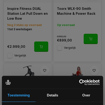
Inspire Fitness DUAL
Toorx WLX-90 Smith
Station Lat Pull Down en
Machine & Power Rack
Low Row
Nog 3 stuks op voorraad
Op voorraad
1 tot 3 werkdagen
€999,00
€899,00
€2.999,00
Vergelijk
Vergelijk
-27%
Toestemming
Details
Over
VirtuFit VirtuFit
Body-Solid GVKR60