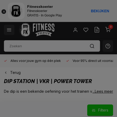
Fitnesskoerier
BEKIJKEN
Fitnesskoerier
GRATIS - In Google Play
0
Alles voor jouw gym op één plek
Voor 95% direct uit voorraad
Terug
DIP STATION | VKR | POWER TOWER
De dip is een bekende oefening voor het trainen van de borst
...Lees meer
en in hoge mate het trainen van de triceps. Om deze oefening
uit te kunnen voeren, kan je natuurlijk een dipstation kopen
waarmee je enkel de dips kunt uitvoeren. Maar is het dan niet
Filters
slimmer om voor een apparaat te gaan welke ook vertical
knee raises voor de buikspieren en pull-ups voor de rug en