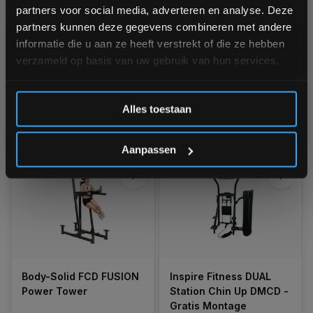
Chin/Dip/Leg Raise
straps
partners voor social media, adverteren en analyse. Deze
aankoop! 😀
partners kunnen deze gegevens combineren met andere
Niet op voorraad, vraag naar
Niet op voorraad, vraag naar
de levertijd
de levertijd
informatie die u aan ze heeft verstrekt of die ze hebben
Vraag naar de levertijd
verzameld op basis van uw gebruik van hun services.
€699,00
Inschrijven
Vergelijk
€499,00
Alles toestaan
Vergelijk
*Verzendkosten vallen buiten de korting
Aanpassen
Body-Solid FCD FUSION
Inspire Fitness DUAL
Power Tower
Station Chin Up DMCD -
Gratis Montage