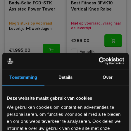
Body-Solid FCD-STK
Best Fitness BFVK10
Assisted Power Tower
Vertical Knee Raise
Nog 3 stuks op voorraad
Niet op voorraad, vraag naar
de levertijd
Levertijd 1–3 werkdagen
€269,00
€1.995,00
Vergelijk
Vergelijk
Toestemming
Details
Over
Bam! 5% korting op je volgende
Deze website maakt gebruik van cookies
bestelling
We gebruiken cookies om content en advertenties te
personaliseren, om functies voor social media te bieden
Schrijf je in voor onze nieuwsbrief om op de hoogte te
en om ons websiteverkeer te analyseren. Ook delen we
Toorx Professional
BowFlex BodyTower -
blijven over onze nieuwe producten, deals en meer
informatie over uw gebruik van onze site met onze
WBX-B2800
Met Ab Slings en dip
interessante info. Ontvang 5% korting op je eerstvolgende