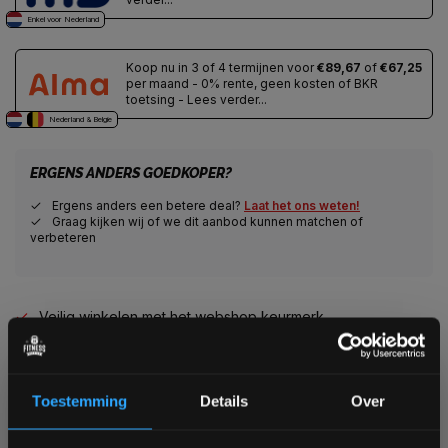
Enkel voor Nederland
Koop nu in 3 of 4 termijnen voor
€89,67
of
€67,25
per maand - 0% rente, geen kosten of BKR
toetsing - Lees verder...
Nederland & Belgie
ERGENS ANDERS GOEDKOPER?
Ergens anders een betere deal?
Laat het ons weten!
Graag kijken wij of we dit aanbod kunnen matchen of
verbeteren
Veilig winkelen met het webshop keurmerk
Veilig betalen met een grote keuze aan betaalopties
Alles voor jouw gym op één plek
Voor 95% direct uit voorraad geleverd
Toestemming
Details
Over
Professionele kwaliteit voor scherpe prijs
Van homegym tot professionele gym