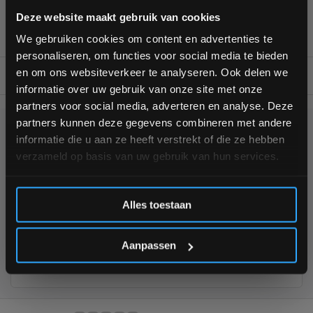
Bam! 5% korting op je volgende
Persoonlijk en deskundig advies op maat
Deze website maakt gebruik van cookies
Complete gym inrichting mogelijk
bestelling
We gebruiken cookies om content en advertenties te
personaliseren, om functies voor social media te bieden
Schrijf je in voor onze nieuwsbrief om op de hoogte te
en om ons websiteverkeer te analyseren. Ook delen we
BESCHRIJVING
blijven over onze nieuwe producten, deals en meer
informatie over uw gebruik van onze site met onze
interessante info. Ontvang 5% korting op je eerstvolgende
partners voor social media, adverteren en analyse. Deze
aankoop! 😀
partners kunnen deze gegevens combineren met andere
KUNNEN WE HELPEN?
informatie die u aan ze heeft verstrekt of die ze hebben
verzameld op basis van uw gebruik van hun services.
+31 (0)24 645 1309
Inschrijven
Alles toestaan
*Verzendkosten vallen buiten de korting
Aanpassen
355
customers give us a
4,7
/
5
at