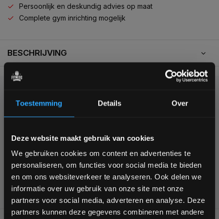
Persoonlijk en deskundig advies op maat
Complete gym inrichting mogelijk
BESCHRIJVING
KUNNEN WE HELPEN?
Toestemming
Details
Over
+31 (0)24 645 1309
Bam! 5% korting op je volgende
Deze website maakt gebruik van cookies
bestelling
We gebruiken cookies om content en advertenties te
personaliseren, om functies voor social media te bieden
Schrijf je in voor onze nieuwsbrief om op de hoogte te
en om ons websiteverkeer te analyseren. Ook delen we
blijven over onze nieuwe producten, deals en meer
355
customers give us a
4,7
/
5
at
informatie over uw gebruik van onze site met onze
interessante info. Ontvang 5% korting op je eerstvolgende
partners voor social media, adverteren en analyse. Deze
aankoop! 😀
partners kunnen deze gegevens combineren met andere