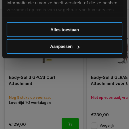
REVIEWS
0/10
informatie die u aan ze heeft verstrekt of die ze hebben
verzameld op basis van uw gebruik van hun services.
GERELATEERDE PRODUCTEN
Inschrijven
Alles toestaan
*Verzendkosten vallen buiten de korting
Aanpassen
Body-Solid GPCA1 Curl
Body-Solid GLRA81
Attachment
Attachment voor 
Nog 9 stuks op voorraad
Niet op voorraad, vraa
Levertijd 1–3 werkdagen
€239,00
€129,00
Vergelijk