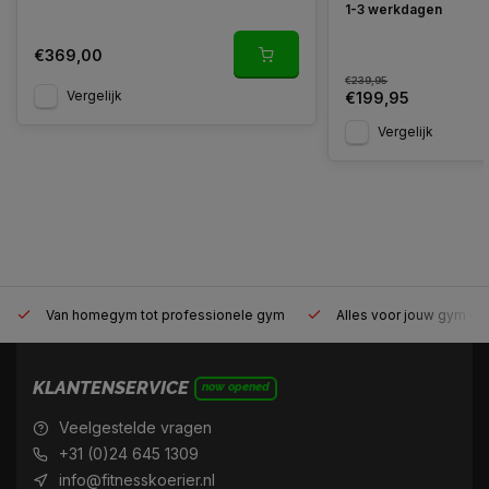
1-3 werkdagen
€369,00
€239,95
Vergelijk
€199,95
Vergelijk
Van homegym tot professionele gym
Alles voor jouw gym op
KLANTENSERVICE
now opened
Veelgestelde vragen
+31 (0)24 645 1309
info@fitnesskoerier.nl