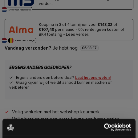
verder...
Enkel voor Nederland
Koop nu in 3 of 4 termijnen voor
€143,32
of
€107,49
per maand - 0% rente, geen kosten of
BKR toetsing - Lees verder...
Nederland & Belgie
Vandaag verzonden?
Je hebt nog:
05
:
13
:
17
ERGENS ANDERS GOEDKOPER?
Ergens anders een betere deal?
Laat het ons weten!
Graag kijken wij of we dit aanbod kunnen matchen of
verbeteren
Veilig winkelen met het webshop keurmerk
Veilig betalen met een grote keuze aan betaalopties
Alles voor jouw gym op één plek
Voor 95% direct uit voorraad geleverd