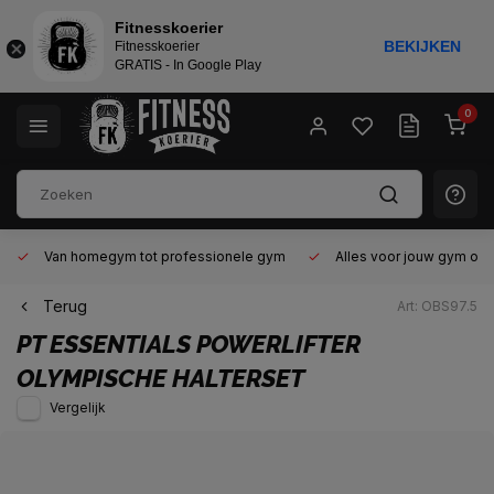
Fitnesskoerier
BEKIJKEN
Fitnesskoerier
GRATIS - In Google Play
0
Van homegym tot professionele gym
Alles voor jouw gym op 
Terug
Art: OBS97.5
PT ESSENTIALS
POWERLIFTER
OLYMPISCHE HALTERSET
Vergelijk