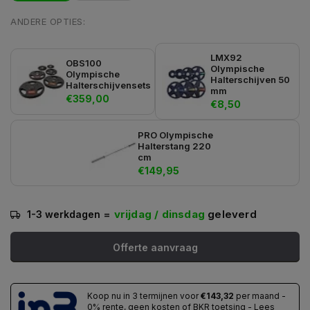
ANDERE OPTIES:
LMX92
OBS100
Olympische
Olympische
Halterschijven 50
Halterschijvensets
mm
€359,00
€8,50
PRO Olympische
Halterstang 220
cm
€149,95
=
vrijdag / dinsdag
geleverd
1-3 werkdagen
Offerte aanvraag
Koop nu in 3 termijnen voor
€143,32
per maand -
0% rente, geen kosten of BKR toetsing - Lees