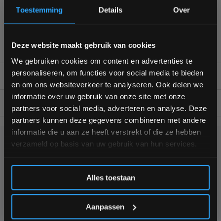
Professionele kwaliteit voor scherpe prijs
Toestemming
Details
Over
Van homegym tot professionele gym
Persoonlijk en deskundig advies op maat
Bam! 5% korting op je volgende
Complete gym inrichting mogelijk
Deze website maakt gebruik van cookies
bestelling
We gebruiken cookies om content en advertenties te
personaliseren, om functies voor social media te bieden
PRODUCT VIDEO
Schrijf je in voor onze nieuwsbrief om op de hoogte te
en om ons websiteverkeer te analyseren. Ook delen we
blijven over onze nieuwe producten, deals en meer
informatie over uw gebruik van onze site met onze
interessante info. Ontvang 5% korting op je eerstvolgende
BESCHRIJVING
partners voor social media, adverteren en analyse. Deze
aankoop! 😀
partners kunnen deze gegevens combineren met andere
informatie die u aan ze heeft verstrekt of die ze hebben
verzameld op basis van uw gebruik van hun services.
KUNNEN WE HELPEN?
Inschrijven
+31 (0)24 645 1309
Alles toestaan
*Verzendkosten vallen buiten de korting
Aanpassen