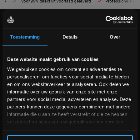
Voor 95% direct uit voorraad geleverd
Professionele kwaliteit
KLANTENSERVICE
Veelgestelde vragen
Toestemming
Details
Over
+31 (0)24 645 1309
info@fitnesskoerier.nl
Bam! 5% korting op je volgende
Deze website maakt gebruik van cookies
bestelling
We gebruiken cookies om content en advertenties te
personaliseren, om functies voor social media te bieden
Schrijf je in voor onze nieuwsbrief om op de hoogte te
en om ons websiteverkeer te analyseren. Ook delen we
blijven over onze nieuwe producten, deals en meer
informatie over uw gebruik van onze site met onze
interessante info. Ontvang 5% korting op je eerstvolgende
partners voor social media, adverteren en analyse. Deze
aankoop! 😀
partners kunnen deze gegevens combineren met andere
informatie die u aan ze heeft verstrekt of die ze hebben
verzameld op basis van uw gebruik van hun services.
Inschrijven