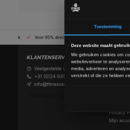
Toestemming
én plek
Voor 95% direct uit voorraad geleverd
Professio
Deze website maakt gebruik
We gebruiken cookies om cont
KLANTENSERVICE
websiteverkeer te analyseren
Veelgestelde vragen
Achteraf 
media, adverteren en analys
betaalme
verstrekt of die ze hebben v
+31 (0)24 645 1309
Verzendin
info@fitnesskoerier.nl
retourne
Algemene
Disclaime
Privacy P
Mijn acco