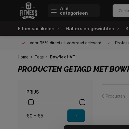
Alle
categorieën
Fitnessartikelen
Halters en gewichten
K
én plek
Voor 95% direct uit voorraad geleverd
Profession
Home
Tags
Bowflex HVT
PRODUCTEN GETAGD MET BOWF
PRIJS
0 Producten
€0 - €5