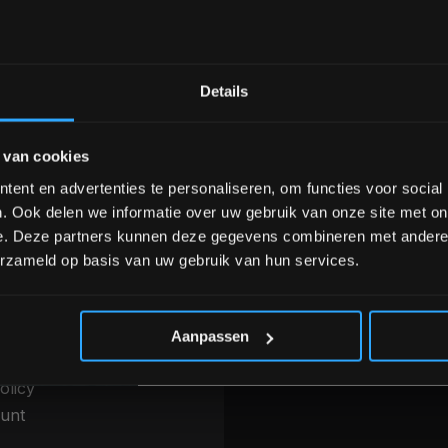
Bam! 5% korting op je vol
Details
nele kwaliteit voor scherpe prijs
Van homegym tot profession
Schrijf je in voor onze nieuwsbrief om 
 van cookies
over onze nieuwe producten, deals en 
Ontvang 5% korting op je eerstvo
ent en advertenties te personaliseren, om functies voor social
INFORMATIE
. Ook delen we informatie over uw gebruik van onze site met on
betalen & Overige
Over ons
e. Deze partners kunnen deze gegevens combineren met andere i
thoden
erzameld op basis van uw gebruik van hun services.
Blog
g, levering &
Merken
*Verzendkosten vallen buiten
ren
Categorieën
 voorwaarden
Aanpassen
r
olicy
unt