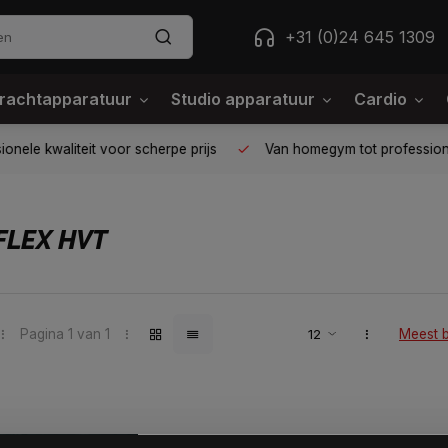
+31 (0)24 645 1309
rachtapparatuur
Studio apparatuur
Cardio
ele kwaliteit voor scherpe prijs
Van homegym tot professione
LEX HVT
Pagina 1 van 1
Meest 