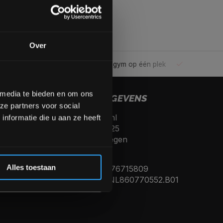
gende bestelling
Over
ele gym
Alles voor jouw gym op één plek
Voor 95% direc
op de hoogte te blijven
meer interessante info.
lgende aankoop! 😀
 media te bieden en om ons
CONTACTGEGEVENS
ze partners voor social
Fitnesskoerier.nl
Inschrijven
nformatie die u aan ze heeft
Kerkenbos 10125
6546 BJ, Nijmegen
 de korting
Nederland
Alles toestaan
KVK nummer: 76715809
Btw nummer: NL860770552.B01