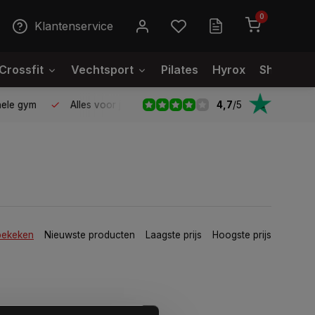
0
Klantenservice
Crossfit
Vechtsport
Pilates
Hyrox
Showroo
4,7
/
5
le gym
Alles voor jouw gym op één plek
Voor 95% direct
bekeken
Nieuwste producten
Laagste prijs
Hoogste prijs