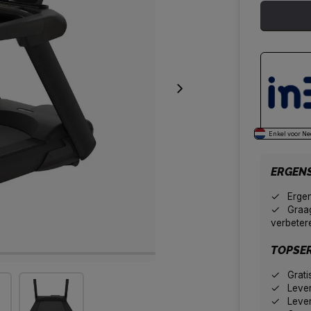
Enkel voor Ne
ERGEN
Erge
Graag
verbeter
TOPSER
Grati
Leve
Lever