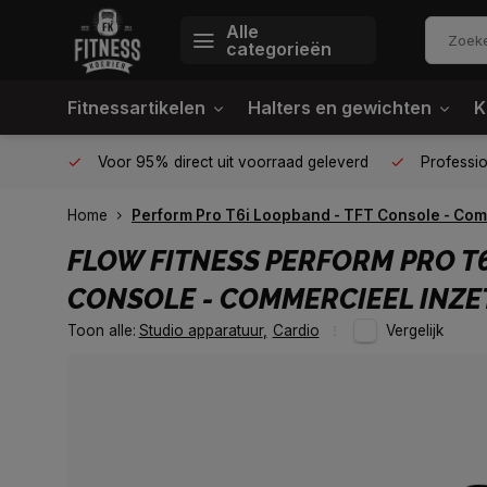
Alle
categorieën
Fitnessartikelen
Halters en gewichten
K
én plek
Voor 95% direct uit voorraad geleverd
Profession
Home
Perform Pro T6i Loopband - TFT Console - Com
FLOW FITNESS
PERFORM PRO T6
CONSOLE - COMMERCIEEL INZ
Toon alle:
Studio apparatuur
,
Cardio
Vergelijk