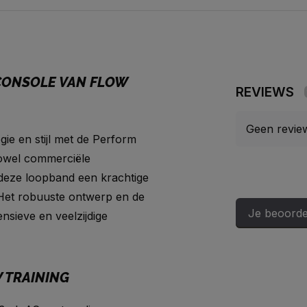
CONSOLE VAN FLOW
REVIEWS
Geen revie
ie en stijl met de Perform
zowel commerciële
s deze loopband een krachtige
 Het robuuste ontwerp en de
Je beoorde
nsieve en veelzijdige
 TRAINING