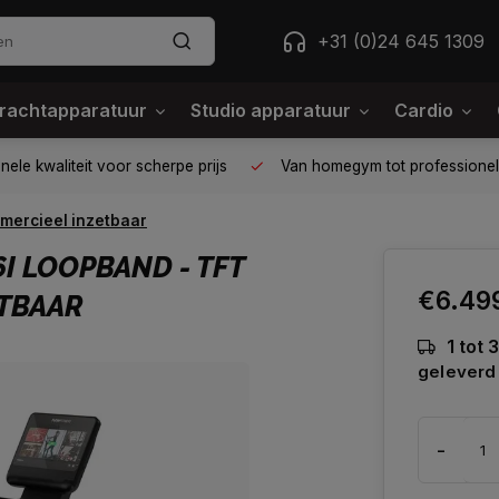
+31 (0)24 645 1309
rachtapparatuur
Studio apparatuur
Cardio
ele kwaliteit voor scherpe prijs
Van homegym tot professione
mercieel inzetbaar
I LOOPBAND - TFT
€6.49
ETBAAR
1 tot
geleverd
-