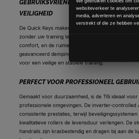
We gebruiken cookies om cont
GEBRUIKSVRIENDELIJK ONTWERP VOOR
websiteverkeer te analyseren
VEILIGHEID
media, adverteren en analys
verstrekt of die ze hebben v
De Quick Keys maken het eenvoudig om snelheid e
zonder uw training te onderbreken. Luxe PU-Foa
comfort, en de ruime opbergvakken bieden plaats 
geavanceerd dempingssysteem, anti-slip en anti-st
voor een veilige en stabiele training.
PERFECT VOOR PROFESSIONEEL GEBRUI
Gemaakt voor duurzaamheid, is de T6i ideaal voor i
professionele omgevingen. De inverter-controlled 
consistente prestaties, terwijl beveiligingssysteme
kwalitatieve rollers de levensduur verlengen. De st
handrails zijn krasbestendig en dragen bij aan de lu