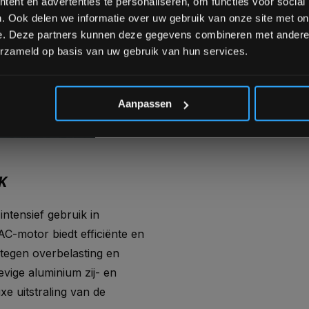
ent en advertenties te personaliseren, om functies voor social
 COMFORT EN
. Ook delen we informatie over uw gebruik van onze site met on
e. Deze partners kunnen deze gegevens combineren met andere i
erzameld op basis van uw gebruik van hun services.
n helling aan te passen
*Verzendkosten vallen buiten
m handvatten zorgen voor
aan accessoires. Met een
Aanpassen
atische loopmat zorgt de T6i
K
ntensief gebruik in
AC-motor biedt efficiënte en
n tegen overbelasting en
evige aluminium zij- en
xe uitstraling van de