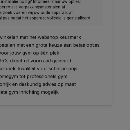
installatie nodig? Informeer naar uw opties!
oeren alle verpakkingsmaterialen af
erzoek voeren wij uw oude apparaat af
l pas nadat het apparaat volledig is geinstalleerd
g winkelen met het webshop keurmerk
 betalen met een grote keuze aan betaalopties
 voor jouw gym op één plek
95% direct uit voorraad geleverd
sionele kwaliteit voor scherpe prijs
omegym tot professionele gym
onlijk en deskundig advies op maat
te gym inrichting mogelijk