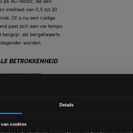
 3 pk AC-motor, die een
n snelheid van 0,5 tot 20
role. Of u nu een rustige
band past zich aan uw tempo
l bergop- als bergafwaarts
uitdagender worden.
MALE BETROKKENHEID
e gebruikerservaring, met
ning en Marathon. Via WiFi
wijl screencasting u in staat
 te delen. De outdoor
Bam! 5% korting op je vol
Details
n met de USB en HDMI-
’s afspelen.
Schrijf je in voor onze nieuwsbrief om 
 van cookies
over onze nieuwe producten, deals en 
Ontvang 5% korting op je eerstvo