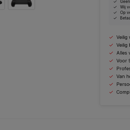
Geen 
Wij v
Op v
Betaa
Veili
Veilig
Alles
Voor 
Profes
Van h
Perso
Comple