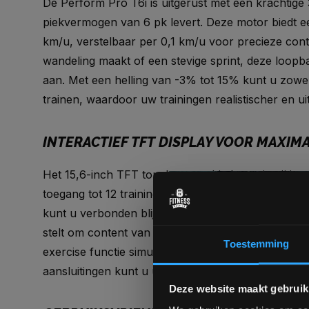
De Perform Pro T6i is uitgerust met een krachtige
piekvermogen van 6 pk levert. Deze motor biedt ee
km/u, verstelbaar per 0,1 km/u voor precieze cont
wandeling maakt of een stevige sprint, deze loop
aan. Met een helling van -3% tot 15% kunt u zowe
trainen, waardoor uw trainingen realistischer en 
INTERACTIEF TFT DISPLAY VOOR MAXI
Het 15,6-inch TFT touchscreen biedt een intuïtiev
toegang tot 12 trainingsprogramma's zoals Fat Bur
kunt u verbonden blijven met uw favoriete apps, ter
stelt om content van uw iOS- of Android-apparaat
Toestemming
exercise functie simuleert realistische routes, e
aansluitingen kunt u uw apparaat opladen en video
Deze website maakt gebruik