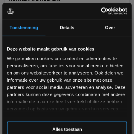
+31 (0)24 645 1309
Toestemming
Details
Over
Bam! 5% korting op je volgende
Deze website maakt gebruik van cookies
355
customers give us a
4,7
/
5
at
bestelling
We gebruiken cookies om content en advertenties te
personaliseren, om functies voor social media te bieden
Schrijf je in voor onze nieuwsbrief om op de hoogte te
en om ons websiteverkeer te analyseren. Ook delen we
REVIEWS
0/10
blijven over onze nieuwe producten, deals en meer
informatie over uw gebruik van onze site met onze
interessante info. Ontvang 5% korting op je eerstvolgende
partners voor social media, adverteren en analyse. Deze
aankoop! 😀
GERELATEERDE PRODUCTEN
partners kunnen deze gegevens combineren met andere
informatie die u aan ze heeft verstrekt of die ze hebben
verzameld op basis van uw gebruik van hun services.
Inschrijven
Alles toestaan