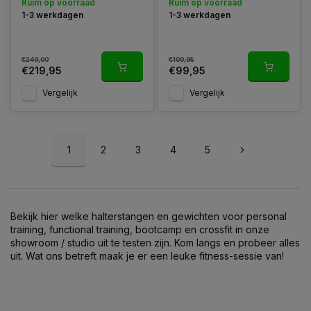
Ruim op voorraad
Ruim op voorraad
1-3 werkdagen
1-3 werkdagen
€249,00
€109,95
€219,95
€99,95
Vergelijk
Vergelijk
1
2
3
4
5
Bekijk hier welke halterstangen en gewichten voor personal
training, functional training, bootcamp en crossfit in onze
showroom / studio uit te testen zijn. Kom langs en probeer alles
uit. Wat ons betreft maak je er een leuke fitness-sessie van!