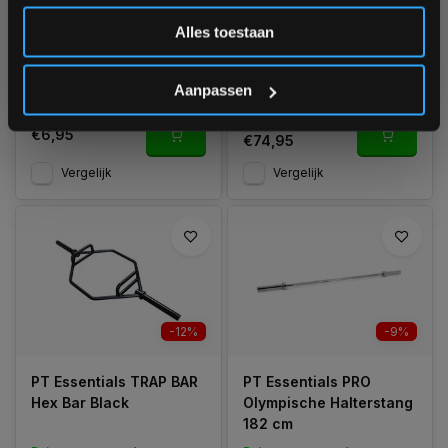
Inschrijven
stuk)
Curlstang 120 cm
Alles toestaan
Ruim op voorraad
Ruim op voorraad
1-3 werkdagen
1-3 werkdagen
*Verzendkosten vallen buiten de korting
Aanpassen
€99,95
€6,95
€74,95
Vergelijk
Vergelijk
-12%
-9%
PT Essentials TRAP BAR
PT Essentials PRO
Hex Bar Black
Olympische Halterstang
182 cm