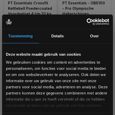
PT Essentials Crossfit
PT Essentials - OBS100
Kettlebell Poedercoated
- Pro Olympische
Voordeelset 4 t/m 32 kg
Halterschijven
Niet op voorraad, vraag naar
Ruim op voorraad
de levertijd
1-3 werkdagen
€527,60
Toestemming
Details
Over
€479,00
€5,95
Vergelijk
Bam! 5% korting op je volgende
Deze website maakt gebruik van cookies
Vergelijk
bestelling
We gebruiken cookies om content en advertenties te
personaliseren, om functies voor social media te bieden
Schrijf je in voor onze nieuwsbrief om op de hoogte te
en om ons websiteverkeer te analyseren. Ook delen we
blijven over onze nieuwe producten, deals en meer
informatie over uw gebruik van onze site met onze
interessante info. Ontvang 5% korting op je eerstvolgende
partners voor social media, adverteren en analyse. Deze
aankoop! 😀
partners kunnen deze gegevens combineren met andere
-25%
informatie die u aan ze heeft verstrekt of die ze hebben
verzameld op basis van uw gebruik van hun services.
PT Essentials OFP200
PT Essentials EZ Curl
Fractional Plates (per
Bar Olympische