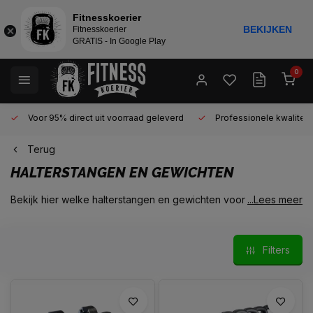
Fitnesskoerier
BEKIJKEN
Fitnesskoerier
GRATIS - In Google Play
0
Voor 95% direct uit voorraad geleverd
Professionele kwaliteit 
Terug
HALTERSTANGEN EN GEWICHTEN
Bekijk hier welke halterstangen en gewichten voor personal
...Lees meer
training, functional training, bootcamp en crossfit in onze
showroom / studio uit te testen zijn. Kom langs en probeer alles
uit. Wat ons betreft maak je er een leuke fitness-sessie van!
Filters