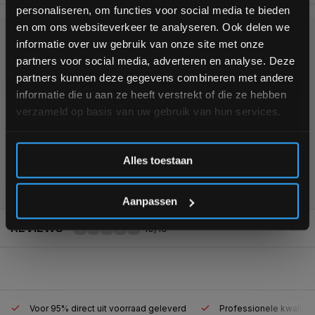
personaliseren, om functies voor social media te bieden
Schrijf je in voor onze nieuwsbrief om op de hoogte te
en om ons websiteverkeer te analyseren. Ook delen we
blijven over onze nieuwe producten, deals en meer
informatie over uw gebruik van onze site met onze
KUNNEN WE HELPEN?
interessante info. Ontvang 5% korting op je eerstvolgende
partners voor social media, adverteren en analyse. Deze
aankoop! 😀
partners kunnen deze gegevens combineren met andere
+31 (0)24 645 1309
informatie die u aan ze heeft verstrekt of die ze hebben
verzameld op basis van uw gebruik van hun services.
Inschrijven
Alles toestaan
355
customers give us a
4,7
/
5
at
*Verzendkosten vallen buiten de korting
Aanpassen
REVIEWS
10/10
Voor 95% direct uit voorraad geleverd
Professionele kwaliteit