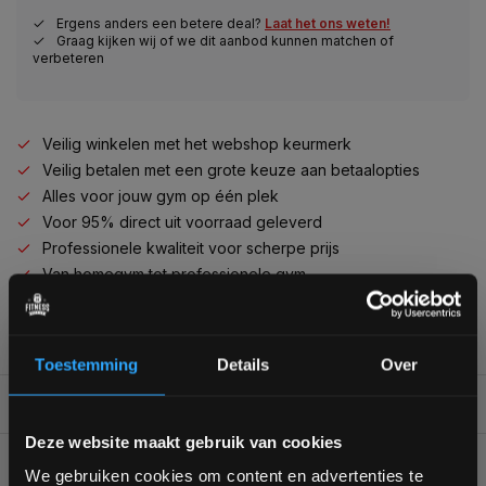
Ergens anders een betere deal?
Laat het ons weten!
Graag kijken wij of we dit aanbod kunnen matchen of
verbeteren
Veilig winkelen met het webshop keurmerk
Veilig betalen met een grote keuze aan betaalopties
Alles voor jouw gym op één plek
Voor 95% direct uit voorraad geleverd
Professionele kwaliteit voor scherpe prijs
Van homegym tot professionele gym
Persoonlijk en deskundig advies op maat
Complete gym inrichting mogelijk
Toestemming
Details
Over
PRODUCT VIDEO
Bam! 5% korting op je volgende
Deze website maakt gebruik van cookies
bestelling
BESCHRIJVING
We gebruiken cookies om content en advertenties te