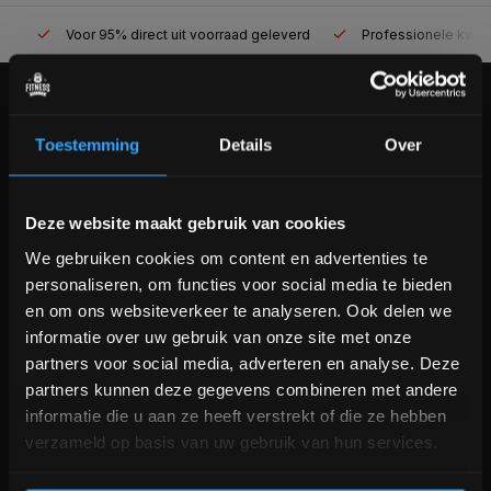
Voor 95% direct uit voorraad geleverd
Professionele kwaliteit
KLANTENSERVICE
Toestemming
Details
Over
Veelgestelde vragen
+31 (0)24 645 1309
info@fitnesskoerier.nl
Bam! 5% korting op je volgende
Deze website maakt gebruik van cookies
bestelling
We gebruiken cookies om content en advertenties te
personaliseren, om functies voor social media te bieden
Schrijf je in voor onze nieuwsbrief om op de hoogte te
en om ons websiteverkeer te analyseren. Ook delen we
blijven over onze nieuwe producten, deals en meer
informatie over uw gebruik van onze site met onze
interessante info. Ontvang 5% korting op je eerstvolgende
partners voor social media, adverteren en analyse. Deze
aankoop! 😀
partners kunnen deze gegevens combineren met andere
informatie die u aan ze heeft verstrekt of die ze hebben
verzameld op basis van uw gebruik van hun services.