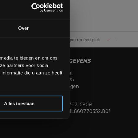
gende bestelling
Over
ele gym
Alles voor jouw gym op één plek
Voor 95% direc
op de hoogte te blijven
meer interessante info.
lgende aankoop! 😀
 media te bieden en om ons
CONTACTGEGEVENS
ze partners voor social
Fitnesskoerier.nl
Inschrijven
nformatie die u aan ze heeft
Kerkenbos 10125
6546 BJ, Nijmegen
 de korting
Nederland
Alles toestaan
KVK nummer: 76715809
Btw nummer: NL860770552.B01