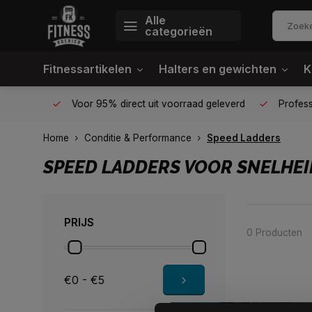
Alle
categorieën
Fitnessartikelen
Halters en gewichten
K
én plek
Voor 95% direct uit voorraad geleverd
Profession
Home
Conditie & Performance
Speed Ladders
SPEED LADDERS VOOR SNELHEI
PRIJS
0 Producten
€0 - €5