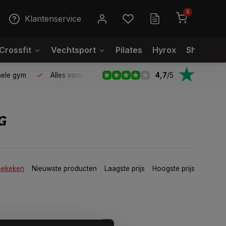
0
Klantenservice
Crossfit
Vechtsport
Pilates
Hyrox
Showroo
4,7
/
5
le gym
Alles voor jouw gym op één plek
Voor 95% direct
G
bekeken
Nieuwste producten
Laagste prijs
Hoogste prijs