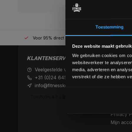
Toestemming
én plek
Voor 95% direct uit voorraad geleverd
Professio
Deze website maakt gebruik
We gebruiken cookies om cont
KLANTENSERVICE
websiteverkeer te analyseren
Veelgestelde vragen
Achteraf 
media, adverteren en analys
betaalme
verstrekt of die ze hebben v
+31 (0)24 645 1309
Verzendin
info@fitnesskoerier.nl
retourne
Algemene
Disclaime
Privacy P
Mijn acco