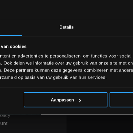
Bam! 5% korting op je vol
Details
nele kwaliteit voor scherpe prijs
Van homegym tot profession
Schrijf je in voor onze nieuwsbrief om 
 van cookies
over onze nieuwe producten, deals en 
Ontvang 5% korting op je eerstvo
ent en advertenties te personaliseren, om functies voor social
INFORMATIE
. Ook delen we informatie over uw gebruik van onze site met on
betalen & Overige
Over ons
e. Deze partners kunnen deze gegevens combineren met andere i
thoden
erzameld op basis van uw gebruik van hun services.
Blog
g, levering &
Merken
*Verzendkosten vallen buiten
ren
Categorieën
 voorwaarden
Aanpassen
r
olicy
unt