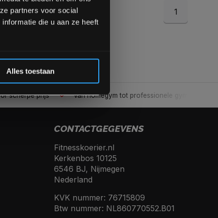
ze partners voor social
1
Inschrijven
nformatie die u aan ze heeft
 de korting
Alles toestaan
or scherpe prijs
Van homegym tot professionele gym
CONTACTGEGEVENS
Fitnesskoerier.nl
Kerkenbos 10125
6546 BJ, Nijmegen
Nederland
KVK nummer: 76715809
Btw nummer: NL860770552.B01