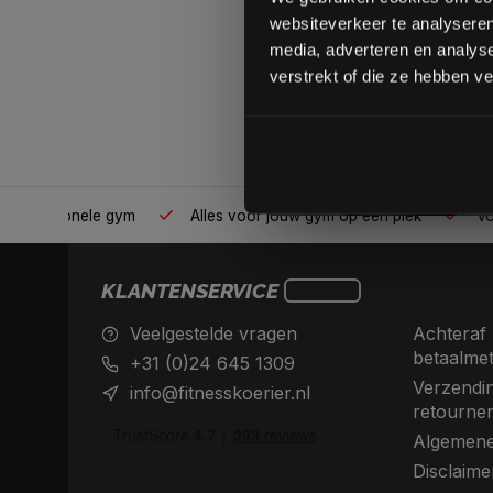
websiteverkeer te analyseren
media, adverteren en analys
verstrekt of die ze hebben v
professionele gym
Alles voor jouw gym op één plek
Vo
KLANTENSERVICE
Veelgestelde vragen
Achteraf 
betaalme
+31 (0)24 645 1309
Verzendin
info@fitnesskoerier.nl
retourne
Algemene
Disclaime