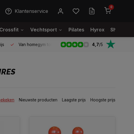
0
Klantenservice
Crossfit
Vechtsport
Pilates
Hyrox
Showroo
4,7
/
5
ijs
Van homegym tot professionele gym
IRES
bekeken
Nieuwste producten
Laagste prijs
Hoogste prijs