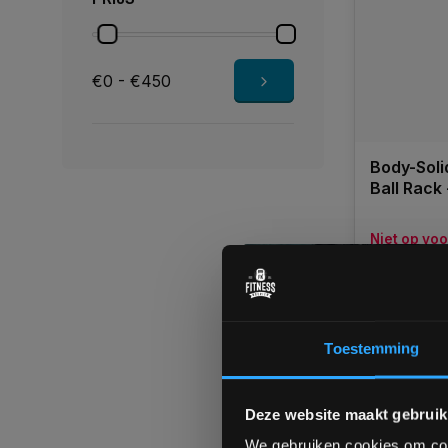
€0 - €450
Body-Soli
Niet op vo
levertijd
€319,00
Toestemming
Vergelij
Deze website maakt gebruik
We gebruiken cookies om cont