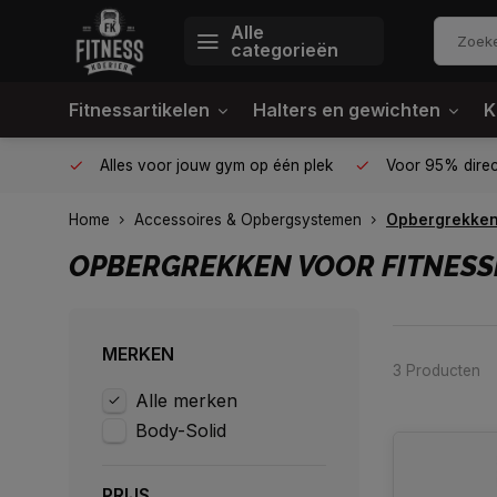
Alle
categorieën
Fitnessartikelen
Halters en gewichten
K
le gym
Alles voor jouw gym op één plek
Voor 95% direct
Home
Accessoires & Opbergsystemen
Opbergrekke
OPBERGREKKEN VOOR FITNESS
MERKEN
3 Producten
Alle merken
Body-Solid
PRIJS