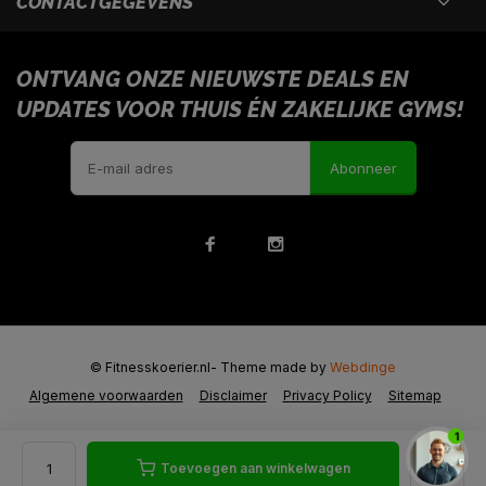
CONTACTGEGEVENS
ONTVANG ONZE NIEUWSTE DEALS EN
UPDATES VOOR THUIS ÉN ZAKELIJKE GYMS!
Abonneer
© Fitnesskoerier.nl
- Theme made by
Webdinge
Algemene voorwaarden
Disclaimer
Privacy Policy
Sitemap
1
Toevoegen aan winkelwagen