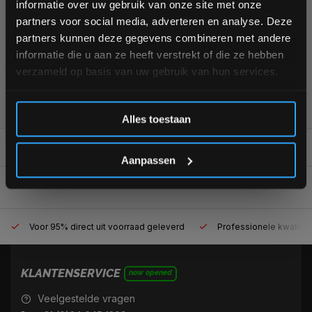
informatie over uw gebruik van onze site met onze
+31 (0)24 645 1309
interessante info. Ontvang 5% korting op je eerstvolgende
partners voor social media, adverteren en analyse. Deze
aankoop! 😀
partners kunnen deze gegevens combineren met andere
informatie die u aan ze heeft verstrekt of die ze hebben
verzameld op basis van uw gebruik van hun services.
355
customers give us a
4,7
/
5
at
Inschrijven
Alles toestaan
*Verzendkosten vallen buiten de korting
REVIEWS
0/10
Aanpassen
Voor 95% direct uit voorraad geleverd
Professionele kwaliteit
KLANTENSERVICE
now opened
Veelgestelde vragen