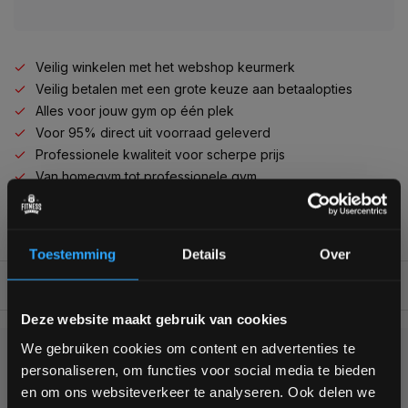
Veilig winkelen met het webshop keurmerk
Veilig betalen met een grote keuze aan betaalopties
Alles voor jouw gym op één plek
Voor 95% direct uit voorraad geleverd
Professionele kwaliteit voor scherpe prijs
Van homegym tot professionele gym
Persoonlijk en deskundig advies op maat
Complete gym inrichting mogelijk
Toestemming
Details
Over
BESCHRIJVING
Bam! 5% korting op je volgende
Deze website maakt gebruik van cookies
bestelling
We gebruiken cookies om content en advertenties te
KUNNEN WE HELPEN?
personaliseren, om functies voor social media te bieden
Schrijf je in voor onze nieuwsbrief om op de hoogte te
en om ons websiteverkeer te analyseren. Ook delen we
blijven over onze nieuwe producten, deals en meer