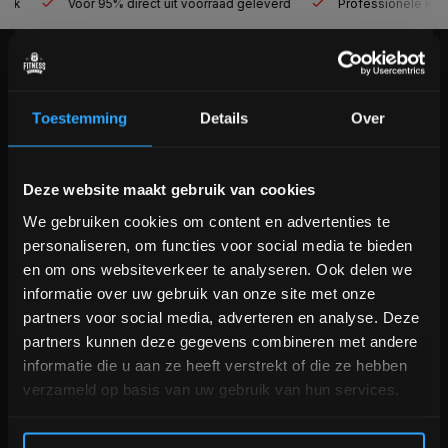
Voor 95% direct uit voorraad geleverd
Professionele kwaliteit
KLANTENSERVICE
Veelgestelde vragen
Toestemming
Details
Over
+31 (0)24 645 1309
info@fitnesskoerier.nl
Bam! 5% korting op je volgende
Deze website maakt gebruik van cookies
bestelling
We gebruiken cookies om content en advertenties te
personaliseren, om functies voor social media te bieden
Schrijf je in voor onze nieuwsbrief om op de hoogte te
en om ons websiteverkeer te analyseren. Ook delen we
blijven over onze nieuwe producten, deals en meer
informatie over uw gebruik van onze site met onze
interessante info. Ontvang 5% korting op je eerstvolgende
partners voor social media, adverteren en analyse. Deze
aankoop! 😀
partners kunnen deze gegevens combineren met andere
informatie die u aan ze heeft verstrekt of die ze hebben
verzameld op basis van uw gebruik van hun services.
Inschrijven