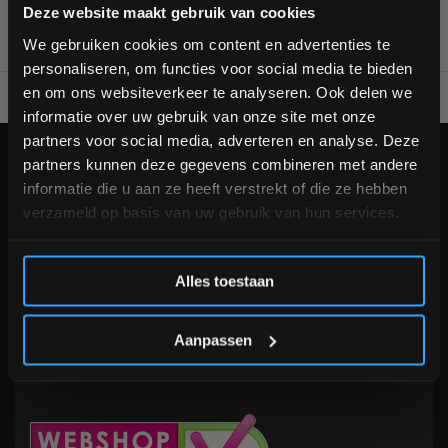
Bam! 5% korting op je volgende
Deze website maakt gebruik van cookies
bestelling
We gebruiken cookies om content en advertenties te
personaliseren, om functies voor social media te bieden
Schrijf je in voor onze nieuwsbrief om op de hoogte te
en om ons websiteverkeer te analyseren. Ook delen we
Voor 95% direct uit voorraad geleverd
Professionele kwaliteit
blijven over onze nieuwe producten, deals en meer
informatie over uw gebruik van onze site met onze
interessante info. Ontvang 5% korting op je eerstvolgende
partners voor social media, adverteren en analyse. Deze
aankoop! 😀
KLANTENSERVICE
partners kunnen deze gegevens combineren met andere
informatie die u aan ze heeft verstrekt of die ze hebben
Veelgestelde vragen
verzameld op basis van uw gebruik van hun services.
+31 (0)24 645 1309
info@fitnesskoerier.nl
Inschrijven
Alles toestaan
*Verzendkosten vallen buiten de korting
Aanpassen