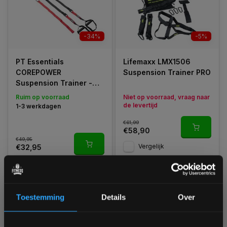
-34%
-5%
PT Essentials
Lifemaxx LMX1506
COREPOWER
Suspension Trainer PRO
Suspension Trainer -
TRX
Ruim op voorraad
Niet op voorraad, vraag naar
de levertijd
1-3 werkdagen
€61,99
€58,90
€49,95
Vergelijk
€32,95
Vergelijk
Toestemming
Details
Over
1