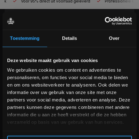
Voor 95% direct uit voorraad geleverd
Professionele kwaliteit
KLANTENSERVICE
Veelgestelde vragen
Toestemming
Details
Over
+31 (0)24 645 1309
info@fitnesskoerier.nl
Bam! 5% korting op je volgende
Deze website maakt gebruik van cookies
bestelling
We gebruiken cookies om content en advertenties te
personaliseren, om functies voor social media te bieden
Schrijf je in voor onze nieuwsbrief om op de hoogte te
en om ons websiteverkeer te analyseren. Ook delen we
blijven over onze nieuwe producten, deals en meer
informatie over uw gebruik van onze site met onze
interessante info. Ontvang 5% korting op je eerstvolgende
partners voor social media, adverteren en analyse. Deze
aankoop! 😀
partners kunnen deze gegevens combineren met andere
informatie die u aan ze heeft verstrekt of die ze hebben
verzameld op basis van uw gebruik van hun services.
Inschrijven