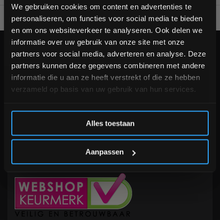
bestelling
We gebruiken cookies om content en advertenties te
personaliseren, om functies voor social media te bieden
Voor 95% direct uit voorraad geleverd
Professionele kwaliteit
Schrijf je in voor onze nieuwsbrief om op de hoogte te
en om ons websiteverkeer te analyseren. Ook delen we
blijven over onze nieuwe producten, deals en meer
informatie over uw gebruik van onze site met onze
interessante info. Ontvang 5% korting op je eerstvolgende
KLANTENSERVICE
partners voor social media, adverteren en analyse. Deze
aankoop! 😀
partners kunnen deze gegevens combineren met andere
Veelgestelde vragen
informatie die u aan ze heeft verstrekt of die ze hebben
+31 (0)24 645 1309
verzameld op basis van uw gebruik van hun services.
info@fitnesskoerier.nl
Inschrijven
Alles toestaan
*Verzendkosten vallen buiten de korting
Aanpassen