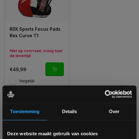
RDX Sports Focus Pads
Rex Curve T1
Niet op voorraad, vraag naar
de levertijd
€49,99
Vergelijk
1
Toestemming
Details
Over
Bam! 5% korting op je volgende
Deze website maakt gebruik van cookies