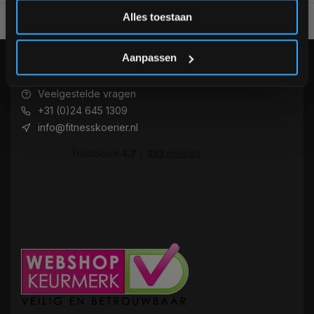
Inschrijven
Alles toestaan
Voor 95% direct uit voorraad geleverd
Professionele kwaliteit
*Verzendkosten vallen buiten de korting
Aanpassen
KLANTENSERVICE
Veelgestelde vragen
+31 (0)24 645 1309
info@fitnesskoerier.nl