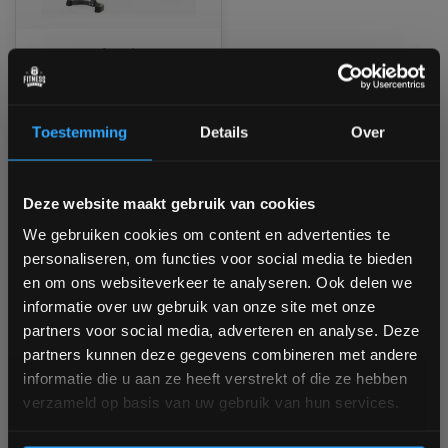
Toorx Professional
Weight Bench WBX-90
Nog 5 stuks op voorraad
Toestemming
Details
Over
1 tot 3 werkdagen
Bam! 5% korting op je volgende
Deze website maakt gebruik van cookies
€379,00
bestelling
We gebruiken cookies om content en advertenties te
Vergelijk
personaliseren, om functies voor social media te bieden
Schrijf je in voor onze nieuwsbrief om op de hoogte te
en om ons websiteverkeer te analyseren. Ook delen we
blijven over onze nieuwe producten, deals en meer
informatie over uw gebruik van onze site met onze
interessante info. Ontvang 5% korting op je eerstvolgende
partners voor social media, adverteren en analyse. Deze
aankoop! 😀
1
partners kunnen deze gegevens combineren met andere
informatie die u aan ze heeft verstrekt of die ze hebben
verzameld op basis van uw gebruik van hun services.