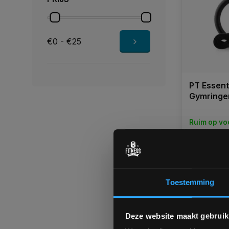
€0 - €25
PT Essent
Gymringe
Ruim op vo
1-3 werkd
€34,95
€24,95
Toestemming
Vergelij
Deze website maakt gebruik