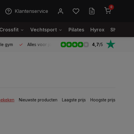
0
Klantenservice
Crossfit
Vechtsport
Pilates
Hyrox
Showroo
4,7
/
5
le gym
Alles voor jouw gym op één plek
Voor 95% direct
bekeken
Nieuwste producten
Laagste prijs
Hoogste prijs