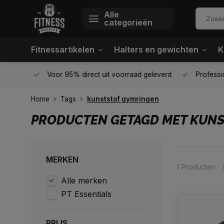
Alle
categorieën
Fitnessartikelen
Halters en gewichten
K
én plek
Voor 95% direct uit voorraad geleverd
Profession
Home
Tags
kunststof gymringen
PRODUCTEN GETAGD MET KUN
MERKEN
1 Producten
Alle merken
PT Essentials
PRIJS