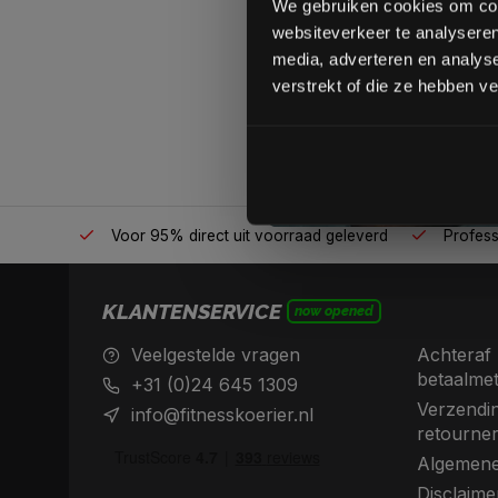
We gebruiken cookies om cont
websiteverkeer te analyseren
media, adverteren en analys
verstrekt of die ze hebben v
én plek
Voor 95% direct uit voorraad geleverd
Professio
KLANTENSERVICE
now opened
Veelgestelde vragen
Achteraf 
betaalme
+31 (0)24 645 1309
Verzendin
info@fitnesskoerier.nl
retourne
Algemene
Disclaime