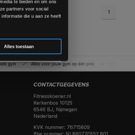
 media te bieden en om ons
ze partners voor social
1
Inschrijven
nformatie die u aan ze heeft
 de korting
Alles toestaan
ele gym
Alles voor jouw gym op één plek
Voor 95% direc
CONTACTGEGEVENS
Fitnesskoerier.nl
Kerkenbos 10125
6546 BJ, Nijmegen
Nederland
KVK nummer: 76715809
Btw nummer: NL860770552.B01