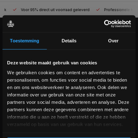
Voor 95% direct uit voorraad geleverd
Professionele kwaliteit
KLANTENSERVICE
Toestemming
Details
Over
Veelgestelde vragen
+31 (0)24 645 1309
info@fitnesskoerier.nl
Bam! 5% korting op je volgende
Deze website maakt gebruik van cookies
bestelling
We gebruiken cookies om content en advertenties te
personaliseren, om functies voor social media te bieden
Schrijf je in voor onze nieuwsbrief om op de hoogte te
en om ons websiteverkeer te analyseren. Ook delen we
blijven over onze nieuwe producten, deals en meer
informatie over uw gebruik van onze site met onze
interessante info. Ontvang 5% korting op je eerstvolgende
partners voor social media, adverteren en analyse. Deze
aankoop! 😀
partners kunnen deze gegevens combineren met andere
informatie die u aan ze heeft verstrekt of die ze hebben
verzameld op basis van uw gebruik van hun services.