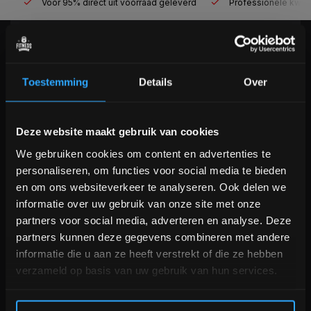
Voor 95% direct uit voorraad geleverd
Professionele kwaliteit
KLANTENSERVICE
Veelgestelde vragen
Toestemming
Details
Over
+31 (0)24 645 1309
info@fitnesskoerier.nl
Bam! 5% korting op je volgende
Deze website maakt gebruik van cookies
bestelling
We gebruiken cookies om content en advertenties te
personaliseren, om functies voor social media te bieden
Schrijf je in voor onze nieuwsbrief om op de hoogte te
en om ons websiteverkeer te analyseren. Ook delen we
blijven over onze nieuwe producten, deals en meer
informatie over uw gebruik van onze site met onze
interessante info. Ontvang 5% korting op je eerstvolgende
partners voor social media, adverteren en analyse. Deze
aankoop! 😀
partners kunnen deze gegevens combineren met andere
informatie die u aan ze heeft verstrekt of die ze hebben
verzameld op basis van uw gebruik van hun services.
Inschrijven