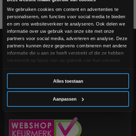
bestelling
We gebruiken cookies om content en advertenties te
personaliseren, om functies voor social media te bieden
Voor 95% direct uit voorraad geleverd
Professionele kwaliteit
Schrijf je in voor onze nieuwsbrief om op de hoogte te
en om ons websiteverkeer te analyseren. Ook delen we
blijven over onze nieuwe producten, deals en meer
informatie over uw gebruik van onze site met onze
interessante info. Ontvang 5% korting op je eerstvolgende
partners voor social media, adverteren en analyse. Deze
aankoop! 😀
KLANTENSERVICE
partners kunnen deze gegevens combineren met andere
Veelgestelde vragen
informatie die u aan ze heeft verstrekt of die ze hebben
+31 (0)24 645 1309
verzameld op basis van uw gebruik van hun services.
info@fitnesskoerier.nl
Inschrijven
Alles toestaan
*Verzendkosten vallen buiten de korting
Aanpassen