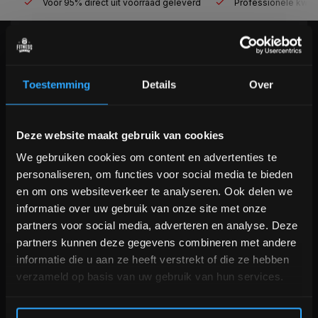
Voor 95% direct uit voorraad geleverd
Professionele kwaliteit
KLANTENSERVICE
Veelgestelde vragen
Toestemming
Details
Over
+31 (0)24 645 1309
info@fitnesskoerier.nl
Bam! 5% korting op je volgende
Deze website maakt gebruik van cookies
bestelling
We gebruiken cookies om content en advertenties te
personaliseren, om functies voor social media te bieden
Schrijf je in voor onze nieuwsbrief om op de hoogte te
en om ons websiteverkeer te analyseren. Ook delen we
blijven over onze nieuwe producten, deals en meer
informatie over uw gebruik van onze site met onze
interessante info. Ontvang 5% korting op je eerstvolgende
partners voor social media, adverteren en analyse. Deze
aankoop! 😀
partners kunnen deze gegevens combineren met andere
informatie die u aan ze heeft verstrekt of die ze hebben
verzameld op basis van uw gebruik van hun services.
Inschrijven