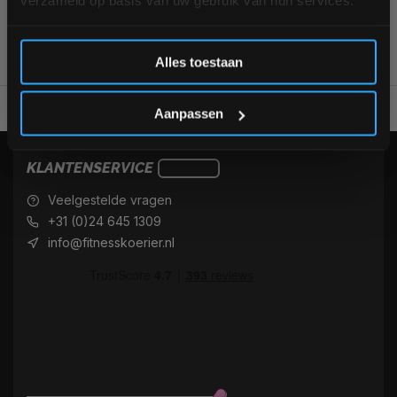
verzameld op basis van uw gebruik van hun services.
Inschrijven
Alles toestaan
*Verzendkosten vallen buiten de korting
Alles voor jouw gym op één plek
Voor 95% direct uit voorraa
Aanpassen
KLANTENSERVICE
Veelgestelde vragen
+31 (0)24 645 1309
info@fitnesskoerier.nl