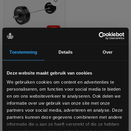
-10%
PT Essentials CROSSFIT
PRO WOMENS
Toestemming
Details
Over
Bumperplate Halterset
Ruim op voorraad
1-3 werkdagen
Bam! 5% korting op je volgende
Deze website maakt gebruik van cookies
bestelling
We gebruiken cookies om content en advertenties te
€477,60
personaliseren, om functies voor social media te bieden
€429,95
Schrijf je in voor onze nieuwsbrief om op de hoogte te
en om ons websiteverkeer te analyseren. Ook delen we
blijven over onze nieuwe producten, deals en meer
Vergelijk
informatie over uw gebruik van onze site met onze
interessante info. Ontvang 5% korting op je eerstvolgende
partners voor social media, adverteren en analyse. Deze
aankoop! 😀
partners kunnen deze gegevens combineren met andere
informatie die u aan ze heeft verstrekt of die ze hebben
1