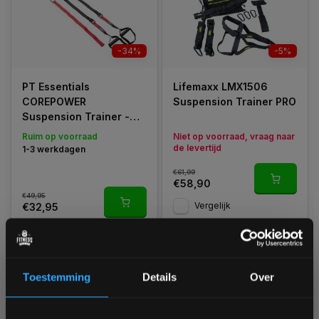
-34%
-5%
PT Essentials
Lifemaxx LMX1506
COREPOWER
Suspension Trainer PRO
Suspension Trainer -
TRX
Ruim op voorraad
Niet op voorraad, vraag naar
de levertijd
1-3 werkdagen
€61,99
€58,90
€49,95
Vergelijk
€32,95
Vergelijk
Toestemming
Details
Over
1