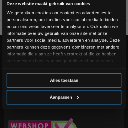
Bam! 5% korting op je volgende
Deze website maakt gebruik van cookies
bestelling
We gebruiken cookies om content en advertenties te
personaliseren, om functies voor social media te bieden
Schrijf je in voor onze nieuwsbrief om op de hoogte te
en om ons websiteverkeer te analyseren. Ook delen we
Voor 95% direct uit voorraad geleverd
Professionele kwaliteit
blijven over onze nieuwe producten, deals en meer
informatie over uw gebruik van onze site met onze
interessante info. Ontvang 5% korting op je eerstvolgende
partners voor social media, adverteren en analyse. Deze
aankoop! 😀
KLANTENSERVICE
partners kunnen deze gegevens combineren met andere
informatie die u aan ze heeft verstrekt of die ze hebben
Veelgestelde vragen
verzameld op basis van uw gebruik van hun services.
+31 (0)24 645 1309
info@fitnesskoerier.nl
Inschrijven
Alles toestaan
*Verzendkosten vallen buiten de korting
Aanpassen