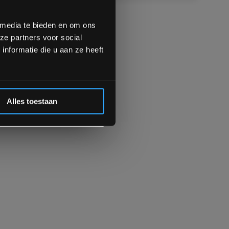
op de hoogte te blijven
meer interessante info.
lgende aankoop! 😀
 media te bieden en om ons
ze partners voor social
Inschrijven
nformatie die u aan ze heeft
 de korting
Alles toestaan