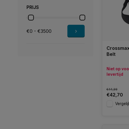
PRIJS
€0 - €3500
Crossmax
Belt
Niet op vo
levertijd
€44,99
€42,70
Vergelij