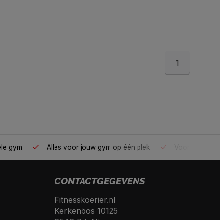
1
ele gym
Alles voor jouw gym op één plek
Voor 95% direc
CONTACTGEGEVENS
Fitnesskoerier.nl
Kerkenbos 10125