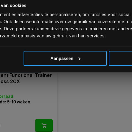
Schrijf je in voor onze nieuwsbrief om 
 van cookies
over onze nieuwe producten, deals en 
Ontvang 5% korting op je eerstvo
ent en advertenties te personaliseren, om functies voor social
. Ook delen we informatie over uw gebruik van onze site met on
e. Deze partners kunnen deze gegevens combineren met andere i
erzameld op basis van uw gebruik van hun services.
*Verzendkosten vallen buiten
Aanpassen
ent Functional Trainer
ross 2CX
orraad
de: 5–10 weken
0