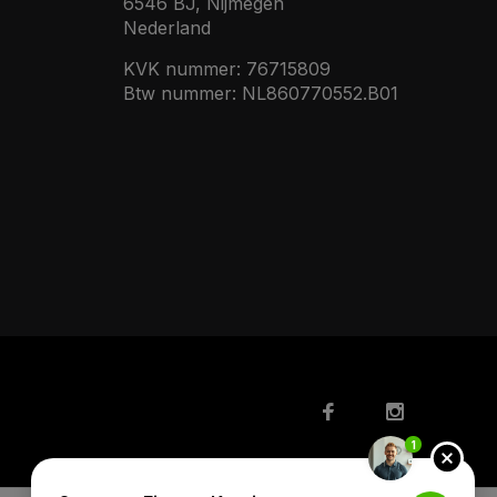
6546 BJ, Nijmegen
Nederland
KVK nummer: 76715809
Btw nummer: NL860770552.B01
1