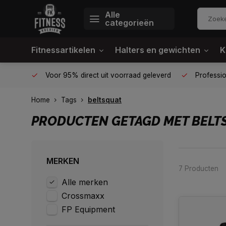
Alle
categorieën
Fitnessartikelen
Halters en gewichten
K
én plek
Voor 95% direct uit voorraad geleverd
Profession
Home
Tags
beltsquat
PRODUCTEN GETAGD MET BELT
MERKEN
7 Producten
Alle merken
Crossmaxx
FP Equipment