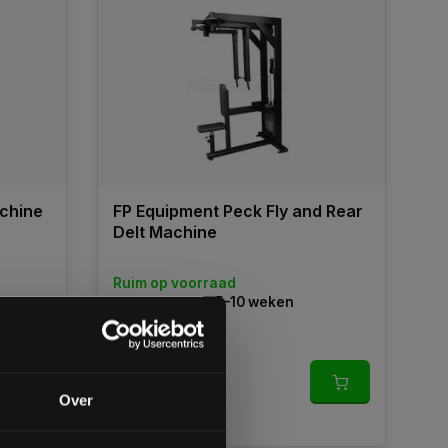
achine
FP Equipment Peck Fly and Rear
Delt Machine
Ruim op voorraad
Custom made: 5–10 weken
€3.276,00
gende bestelling
Over
Vergelijk