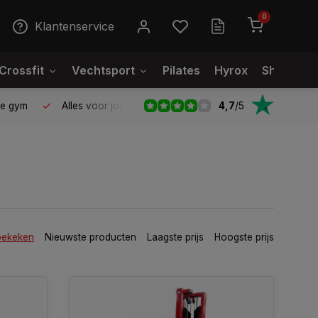
0
Klantenservice
Crossfit
Vechtsport
Pilates
Hyrox
Showroo
4,7
/
5
le gym
Alles voor jouw gym op één plek
Voor 95% direct
bekeken
Nieuwste producten
Laagste prijs
Hoogste prijs