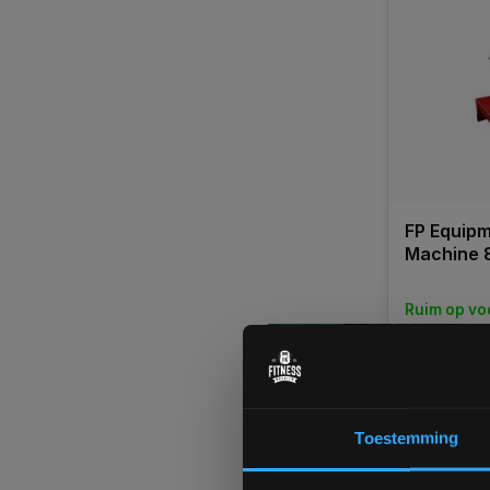
FP Equipm
Machine 
Ruim op vo
Custom ma
€1.995,0
Toestemming
Vergelij