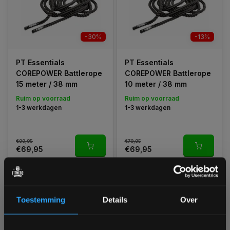
-30%
-13%
PT Essentials
PT Essentials
COREPOWER Battlerope
COREPOWER Battlerope
15 meter / 38 mm
10 meter / 38 mm
Ruim op voorraad
Ruim op voorraad
1-3 werkdagen
1-3 werkdagen
€99,95
€79,95
€69,95
€69,95
Vergelijk
Vergelijk
Toestemming
Details
Over
1