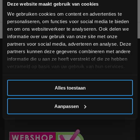
Bam! 5% korting op je volgende
Deze website maakt gebruik van cookies
bestelling
We gebruiken cookies om content en advertenties te
personaliseren, om functies voor social media te bieden
Schrijf je in voor onze nieuwsbrief om op de hoogte te
en om ons websiteverkeer te analyseren. Ook delen we
Voor 95% direct uit voorraad geleverd
Professionele kwaliteit
blijven over onze nieuwe producten, deals en meer
informatie over uw gebruik van onze site met onze
interessante info. Ontvang 5% korting op je eerstvolgende
partners voor social media, adverteren en analyse. Deze
aankoop! 😀
KLANTENSERVICE
partners kunnen deze gegevens combineren met andere
informatie die u aan ze heeft verstrekt of die ze hebben
Veelgestelde vragen
verzameld op basis van uw gebruik van hun services.
+31 (0)24 645 1309
info@fitnesskoerier.nl
Inschrijven
Alles toestaan
*Verzendkosten vallen buiten de korting
Aanpassen