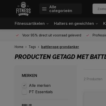
Alle
categorieën
Fitnessartikelen
Halters en gewichten
K
én plek
Voor 95% direct uit voorraad geleverd
Profession
Home
Tags
battlerope grondanker
PRODUCTEN GETAGD MET BAT
MERKEN
2 Producten
Alle merken
PT Essentials
PRIJS