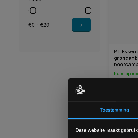
€0 - €20
PT Essent
grondanke
bootcam
Ruim op vo
1-3 werkd
€19,95
€15,95
Toestemming
Vergelij
Deze website maakt gebruik