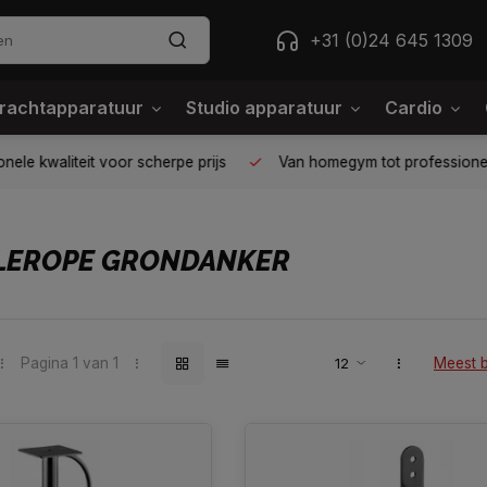
+31 (0)24 645 1309
rachtapparatuur
Studio apparatuur
Cardio
ele kwaliteit voor scherpe prijs
Van homegym tot professione
TLEROPE GRONDANKER
Pagina 1 van 1
Meest 