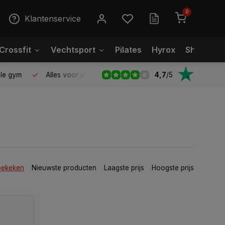
0
Klantenservice
Crossfit
Vechtsport
Pilates
Hyrox
Showroo
4,7
/
5
le gym
Alles voor jouw gym op één plek
Voor 95% direct
bekeken
Nieuwste producten
Laagste prijs
Hoogste prijs