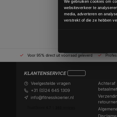
We gebruiken cookies om cont
websiteverkeer te analyseren
media, adverteren en analys
verstrekt of die ze hebben v
én plek
Voor 95% direct uit voorraad geleverd
Professio
KLANTENSERVICE
Veelgestelde vragen
Achteraf 
betaalme
+31 (0)24 645 1309
Verzendin
info@fitnesskoerier.nl
retourne
Algemene
Disclaime