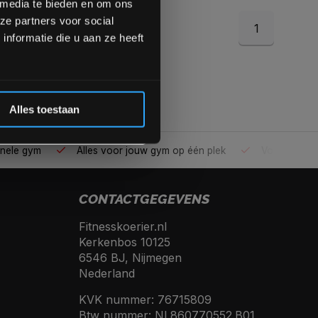
 media te bieden en om ons
ze partners voor social
1
Inschrijven
nformatie die u aan ze heeft
 de korting
Alles toestaan
ele gym
Alles voor jouw gym op één plek
Voor 95% direc
CONTACTGEGEVENS
Fitnesskoerier.nl
Kerkenbos 10125
6546 BJ, Nijmegen
Nederland
KVK nummer: 76715809
Btw nummer: NL860770552.B01